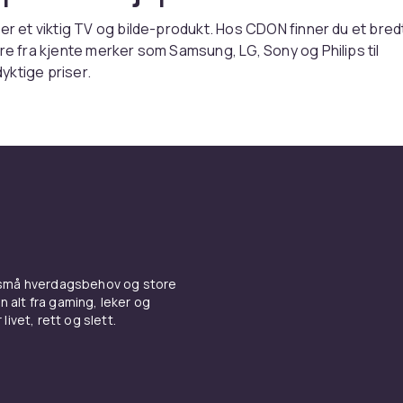
 er et viktig TV og bilde-produkt. Hos CDON finner du et bred
ere fra kjente merker som Samsung, LG, Sony og Philips til
ktige priser.
llere basert på dine behov. Kontroller kompatibilitet med utsty
ler du trygt med rask levering og enkel retur.
 TV & bilde-sortimentet hos CDON.
er du videospillere fra Samsung, LG, Sony og Philips til
tige priser. Vi tilbyr rask levering, enkel retur og trygg han
rodukter og les kundeanmeldelser for det beste kjøpet. All
eres med garanti.
 små hverdagsbehov og store
er du videospillere fra Samsung, LG, Sony og Philips til
n alt fra gaming, leker og
livet, rett og slett.
tige priser. Vi tilbyr rask levering, enkel retur og trygg han
rodukter og les kundeanmeldelser for det beste kjøpet. All
eres med garanti.