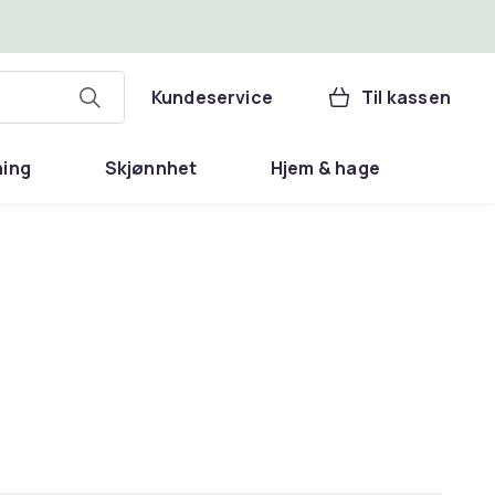
Kundeservice
Til kassen
ning
Skjønnhet
Hjem & hage