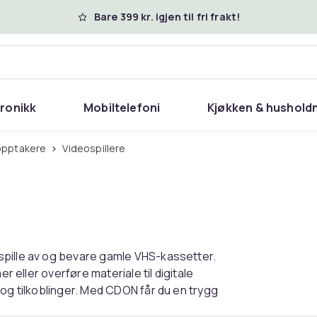
Bare 399 kr. igjen til fri frakt!
tronikk
Mobiltelefoni
Kjøkken & hushold
-opptakere
Videospillere
spille av og bevare gamle VHS-kassetter.
r eller overføre materiale til digitale
 og tilkoblinger. Med CDON får du en trygg