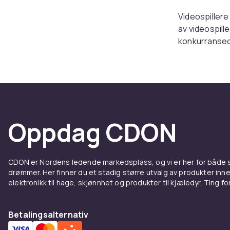
Videospillere
av videospill
konkurransedy
Velg videospi
Hos CDON hand
Utforsk hele
Hos CDON finn
konkurransedyk
Oppdag CDON
online.
Sammenlign p
produkter lev
CDON er Nordens ledende markedsplass, og vi er her for både
Hos CDON finn
drømmer. Her finner du et stadig større utvalg av produkter inne
elektronikk til hage, skjønnhet og produkter til kjæledyr. Ting for 
konkurransedyk
online.
Sammenlign p
Betalingsalternativ
produkter lev