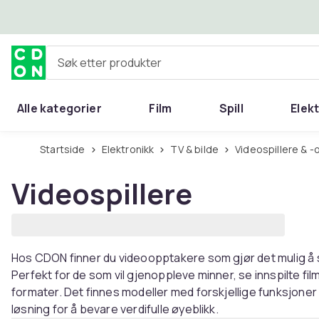
Hopp til hovedinnhold
Søk etter produkter
Alle kategorier
Film
Spill
Elek
Startside
Elektronikk
TV & bilde
Videospillere & 
Videospillere
Hos CDON finner du videoopptakere som gjør det mulig å 
Perfekt for de som vil gjenoppleve minner, se innspilte filme
formater. Det finnes modeller med forskjellige funksjoner
løsning for å bevare verdifulle øyeblikk.