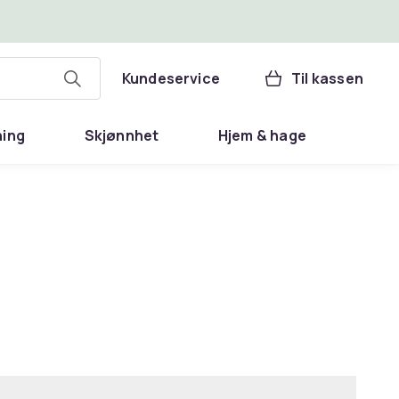
Kundeservice
Til kassen
ning
Skjønnhet
Hjem & hage