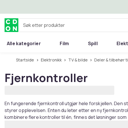
Hopp til hovedinnhold
Søk etter produkter
Alle kategorier
Film
Spill
Elek
Startside
Elektronikk
TV & bilde
Deler & tilbehør ti
Fjernkontroller
En fungerende fjernkontroll utgjør hele forskjellen. Den s
styrer opplevelsen. Enten du leter etter en ny fjernkontroll
kombinere flere kontroller til én, finnes det løsninger so