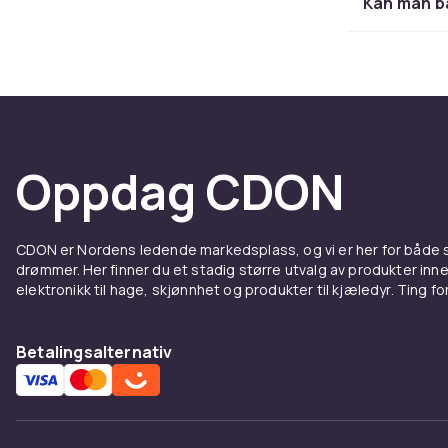
Kan man ba
De fleste uni
og installasj
knappetrykk f
forhåndsprogr
Velg r
Oppdag CDON
og føl
CDON er Nordens ledende markedsplass, og vi er her for både
Ikke alle fje
drømmer. Her finner du et stadig større utvalg av produkter inne
om kvelden, a
elektronikk til hage, skjønnhet og produkter til kjæledyr. Ting for 
hurtiglenker 
kontroll for 
Betalingsalternativ
Fjernko
rom