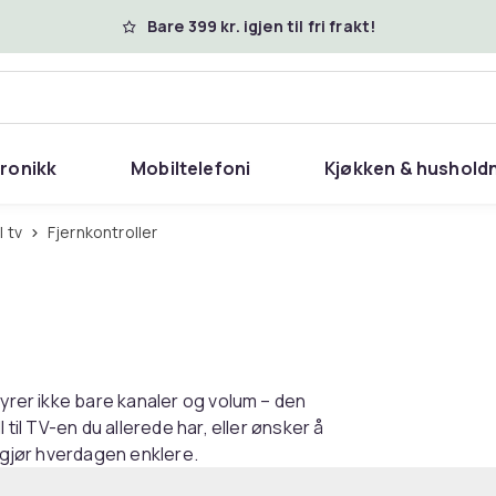
Bare 399 kr. igjen til fri frakt!
tronikk
Mobiltelefoni
Kjøkken & hushold
l tv
Fjernkontroller
tyrer ikke bare kanaler og volum – den
 til TV-en du allerede har, eller ønsker å
m gjør hverdagen enklere.