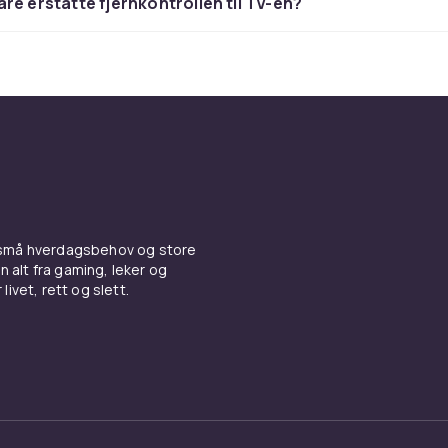
re erstatte fjernkontrollen til TV-en?
versalfjernkontroller er kompatible med et bredt spekter av
onen er vanligvis enkel. Mange modeller krever bare noen få
or å komme i gang. Du finner både kontroller med
ammerte innstillinger og de der du selv angir riktig kode.
iktig fjernkontroll – funksjon,
else
 små hverdagsbehov og store
rnkontroller er skapt like. Noen har bakgrunnsbelyste knapper
n alt fra gaming, leker og
ndre er ekstra slitesterke eller har ekstra funksjoner som
livet, rett og slett.
til strømmetjenester. Tenk på hva som passer deg best – en
grunnleggende funksjoner, eller en mer avansert for flere enh
ntroller for hele familien – og