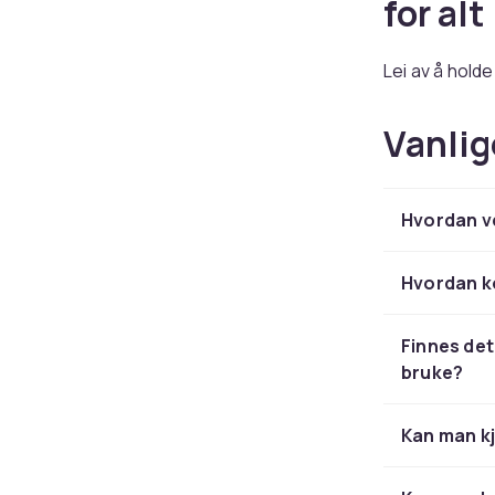
for alt
Lei av å holde
styre TV-en, 
de som ønsker
Vanlig
Mange modell
Erstat
Hvordan ve
origin
Hvordan ko
Har fjernkontr
Finnes det
helt? Da er e
bruke?
med ditt spe
originalen. En
Kan man kj
Kompat