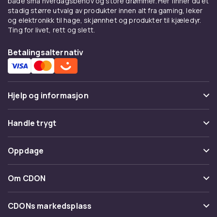
både små hverdagsbehov og store drømmer. Her finner du et
stadig større utvalg av produkter innen alt fra gaming, leker
og elektronikk til hage, skjønnhet og produkter til kjæledyr.
Ting for livet, rett og slett.
Betalingsalternativ
Hjelp og informasjon
Vanlige spørsmål
Handle trygt
Spor pakke
Betaling
Oppdage
Angre & returner her
Levering
Kategorier
Kontakt oss
Om CDON
Vilkår & policy
Varemerker
Om oss
Tilbakekallinger
CDONs markedsplass
Guider