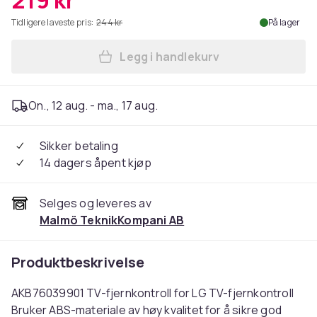
219 kr
Tidligere laveste pris:
244 kr
På lager
Legg i handlekurv
Legg TV - fjernkontroll ers
On., 12 aug. - ma., 17 aug.
Sikker betaling
14 dagers åpent kjøp
Selges og leveres av
Malmö TeknikKompani AB
Produktbeskrivelse
AKB76039901 TV-fjernkontroll for LG TV-fjernkontroll
Bruker ABS-materiale av høy kvalitet for å sikre god