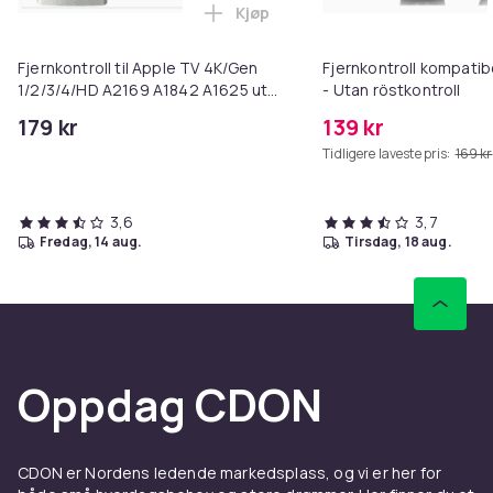
Kjøp
Legg Fjernkontroll til Apple TV
Fjernkontroll til Apple TV 4K/Gen
Fjernkontroll kompati
1/2/3/4/HD A2169 A1842 A1625 uten
- Utan röstkontroll
stemmestyring - Sølv
179 kr
139 kr
Tidligere laveste pris:
169 kr
3,6
3,7
fredag, 14 aug.
tirsdag, 18 aug.
Oppdag CDON
CDON er Nordens ledende markedsplass, og vi er her for