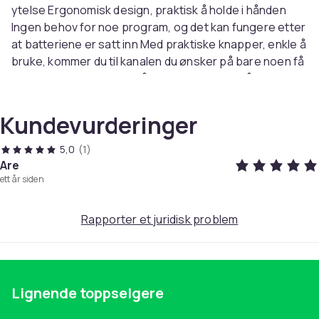
ytelse Ergonomisk design, praktisk å holde i hånden
Ingen behov for noe program, og det kan fungere etter
at batteriene er satt inn Med praktiske knapper, enkle å
bruke, kommer du til kanalen du ønsker på bare noen få
sekunder Et ideelt valg når fjernkontrollen må byttes ut
Spesifikasjoner: Strømforsyning: 2* AAA-A Batterier
(batteri ikke inkludert
Kundevurderinger
Frakt) avstand:
1-8m Pakken inneholder: 1
5,0
(1)
x TV-fjernkontroll
Are
ett år siden
Merk: Ingen tale- og musefunksjon.
Annet ikke inkludert
Rapporter et juridisk problem
Farge
Black
Vekt, gram
100
Lignende toppselgere
Artikkel nr.
Pa
7fa1be81-46f4-56dc-b6b7-d73ed165bc0c