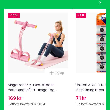
Produktsikkerhetsinformasjon
-16 %
-7 %
Kjøp
Legg Magetrener, 6-rørs fotp
Magetrener, 6-rørs fotpedal
Batteri AG10 / LR1130
motstandsbånd - mage- og
10-pakning PKcell
kjernetrening, yoga og
169 kr
71 kr
hjemmegymnastikk Pink
Tidligere laveste pris:
201 kr
Tidligere laveste pris:
76 