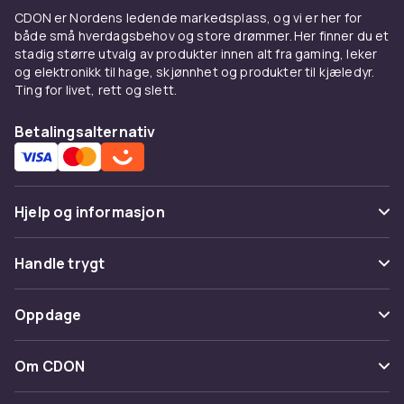
CDON er Nordens ledende markedsplass, og vi er her for
Velg riktig fjernkontroll –
både små hverdagsbehov og store drømmer. Her finner du et
stadig større utvalg av produkter innen alt fra gaming, leker
funksjon, form og følelse
og elektronikk til hage, skjønnhet og produkter til kjæledyr.
Ting for livet, rett og slett.
Ikke alle fjernkontroller er skapt like. Noen har
bakgrunnsbelyste knapper for bruk om
Betalingsalternativ
kvelden, andre er ekstra slitesterke eller har
ekstra funksjoner som hurtiglenker til
strømmetjenester. Tenk på hva som passer
deg best – en enkel kontroll for
Hjelp og informasjon
grunnleggende funksjoner, eller en mer
avansert for flere enheter.
Vanlige spørsmål
Handle trygt
Spor pakke
Fjernkontroller for hele
Betaling
Oppdage
familien – og alle rom
Angre & returner her
Levering
Kategorier
Kontakt oss
Om CDON
Trenger du en ekstra fjernkontroll til
Vilkår & policy
barnerommet? Eller en modell med store
Varemerker