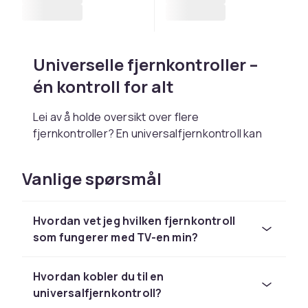
Universelle fjernkontroller –
én kontroll for alt
Lei av å holde oversikt over flere
fjernkontroller? En universalfjernkontroll kan
styre TV-en, lydanlegget, mediespilleren og
mye mer – alt i én enhet. Perfekt for de som
Vanlige spørsmål
ønsker å redusere antall kontroller og ha en
smartere løsning i stuen. Mange modeller er
enkle å programmere og fungerer med de
Hvordan vet jeg hvilken fjernkontroll
fleste merker.
som fungerer med TV-en min?
Erstatningsfjernkontroller –
Hvordan kobler du til en
når originalen mangler
universalfjernkontroll?