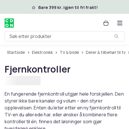
Hopp til hovedinnhold
Bare 399 kr. igjen til fri frakt!
Søk etter produkter
Startside
Elektronikk
TV & bilde
Deler & tilbehør til tv
Fjernkontroller
En fungerende fjernkontroll utgjør hele forskjellen. Den
styrer ikke bare kanaler og volum – den styrer
opplevelsen. Enten du leter etter en ny fjernkontroll til
TV-en du allerede har, eller ønsker å kombinere flere
kontroller til én, finnes det løsninger som gjør
hverdagen enklere.