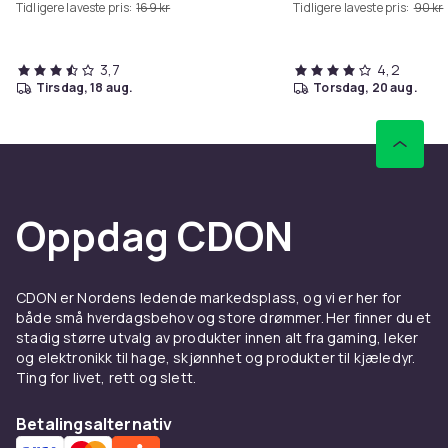
Tidligere laveste pris:
169 kr
Tidligere laveste pris:
90 kr
Kompatibilitet: LG Smart TV med WebOS, inkl. OLED,
QNED, NanoCell
3,7
4,2
tirsdag, 18 aug.
torsdag, 20 aug.
Funktioner: Voice Control, Air Mouse,
genvejsknapper, IR/2.4G-forbindelse (afhængig af
TV-model)
Oppdag CDON
Materiale: ABS, plast og silikone
CDON er Nordens ledende markedsplass, og vi er her for
Strøm: 2 stk. AA-batterier (ikke inkluderet)
både små hverdagsbehov og store drømmer. Her finner du et
stadig større utvalg av produkter innen alt fra gaming, leker
og elektronikk til hage, skjønnhet og produkter til kjæledyr.
Kode/teknologi: Fixed code
Ting for livet, rett og slett.
Betalingsalternativ