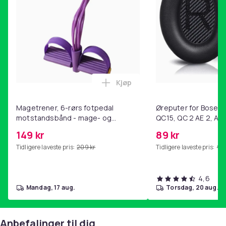
Stemmekontrol for hurtig søgning og kommandoer
Air Mouse/pegefunktion for præcis navigation
Kjøp
Legg Magetrener, 6-rørs fotp
Magetrener, 6-rørs fotpedal
Øreputer for Bose QC
Stabil trådløs forbindelse, lav forsinkelse
motstandsbånd - mage- og
QC15, QC 2 AE 2, AE 
kjernetrening, yoga og
SoundTrue, SoundLin
149 kr
89 kr
hjemmegymnastikk Purple
Passer til LG OLED, QNED, NanoCell og WebOS-
Tidligere laveste pris:
209 kr
Tidligere laveste pris:
99 
smart-TV
4,6
mandag, 17 aug.
torsdag, 20 aug.
Holdbar konstruktion i ABS/plast og silikone
Anbefalinger til dig