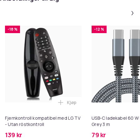
Nem udskiftning – erstatter mistet eller ødelagt
fjernbetjening
-18 %
-12 %
Bemærk. Batterier medfølger ikke.
Produktspecifikationer
Kjøp
Legg Fjernkontroll kompatibel m
Type: Stemmekontrolleret Magic Remote
Fjernkontroll kompatibel med LG TV
USB-C ladekabel 60 W 
(erstatningsfjernbetjening)
- Utan röstkontroll
Grey 3 m
139 kr
79 kr