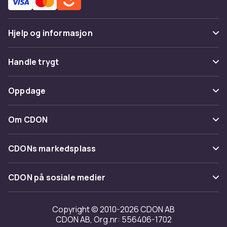
Tip: Kontroller TV-model og WebOS-version for bedste
Hjelp og informasjon
kompatibilitet før køb.
Vanlige spørsmål
Artikkel nr.
Handle trygt
375fbbc9-0aab-5686-b11f-3ad899c878e6
Spor pakke
Betaling
Oppdage
Produktsikkerhetsinformasjon
Angre & returner her
Levering
Kategorier
Kontakt oss
Om CDON
Vilkår & policy
Varemerker
Om oss
Tilbakekallinger
CDONs markedsplass
Guider
Kundeanmeldelser
Merchant Help Center
CDON på sosiale medier
Jobbe på CDON
Investor relations
Copyright © 2010-2026 CDON AB
CDON AB, Org.nr: 556406-1702
Tilgjengelighet