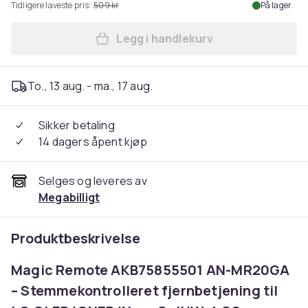
Tidligere laveste pris:
509 kr
På lager
Legg i handlekurv
Legg LG Magic Remote Kompa
To., 13 aug. - ma., 17 aug.
Sikker betaling
14 dagers åpent kjøp
Selges og leveres av
Megabilligt
Produktbeskrivelse
Magic Remote AKB75855501 AN-MR20GA
– Stemmekontrolleret fjernbetjening til