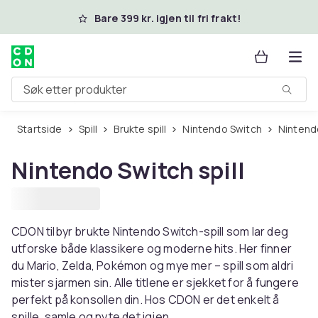
Hopp til hovedinnhold
Bare 399 kr. igjen til fri frakt!
Søk etter produkter
Startside
Spill
Brukte spill
Nintendo Switch
Nintend
Nintendo Switch spill
CDON tilbyr brukte Nintendo Switch-spill som lar deg
utforske både klassikere og moderne hits. Her finner
du Mario, Zelda, Pokémon og mye mer – spill som aldri
mister sjarmen sin. Alle titlene er sjekket for å fungere
perfekt på konsollen din. Hos CDON er det enkelt å
spille, samle og nyte det igjen.