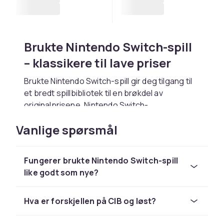
Brukte Nintendo Switch-spill
– klassikere til lave priser
Brukte Nintendo Switch-spill gir deg tilgang til
et bredt spillbibliotek til en brøkdel av
originalprisene. Nintendo Switch-
hybridkonsolen med Mario, Zelda och
Vanlige spørsmål
Pokémon. Populære titler inkluderer Mario Kart
8 Deluxe, Zelda: Breath of the Wild, Animal
Crossing och Pokémon.
Fungerer brukte Nintendo Switch-spill
Tips for kjøp av brukte
like godt som nye?
Nintendo Switch-spill
Hva er forskjellen på CIB og løst?
CD-disker: inspiser for riper og rengjør
forsiktig. Kassetter: kontroller