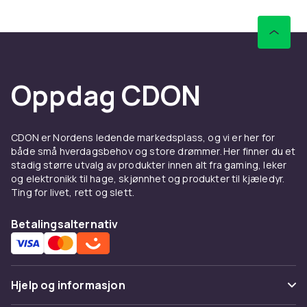
kontaktpunktene. CIB med originalemballasje
er mest verdifull men løse spill fungerer like
godt.
Å kjøpe brukte spillprodukter er ikke bare
Oppdag CDON
prisgunstig – det er også miljøvennlig. Hvert
brukt spill eller konsoll som kjøpes i stedet for
nytt reduserer produksjonen av nytt materiale
og forlenger produktenes levetid.
CDON er Nordens ledende markedsplass, og vi er her for
både små hverdagsbehov og store drømmer. Her finner du et
Når du kjøper brukte spill og konsoller – sjekk
stadig større utvalg av produkter innen alt fra gaming, leker
alltid stand og fullstendighet. Spill i
og elektronikk til hage, skjønnhet og produkter til kjæledyr.
originalemballasje (CIB) med manual er mest
Ting for livet, rett og slett.
verdifulle. Løse spill uten emballasje er billigere
men gir den samme spillopplevelsen.
Betalingsalternativ
Hos CDON finner du et bredt sortiment av
brukte spillprodukter til konkurransedyktige
priser. Å kjøpe brukt er et smart valg – du
Hjelp og informasjon
sparer penger og bidrar til mer bærekraftig