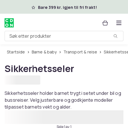
Hopp til hovedinnhold
Bare 399 kr. igjen til fri frakt!
Søk etter produkter
Startside
Barne & baby
Transport & reise
Sikkerhetss
Sikkerhetsseler
Sikkerhetsseler holder barnet trygt i setet under bil og
bussreiser. Velg justerbare og godkjente modeller
tilpasset barnets vekt og alder.
Side 1 av 1