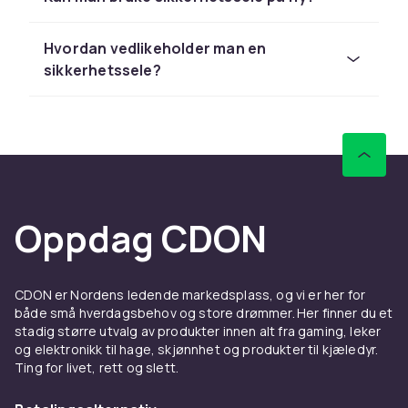
vanskelige å tilpasse for barn. Velg en sele
som er godkjent for luftfartsbruk hvis du
Hvordan vedlikeholder man en
planlegger å bruke den på fly.
sikkerhetssele?
Oppdag CDON
CDON er Nordens ledende markedsplass, og vi er her for
både små hverdagsbehov og store drømmer. Her finner du et
stadig større utvalg av produkter innen alt fra gaming, leker
og elektronikk til hage, skjønnhet og produkter til kjæledyr.
Ting for livet, rett og slett.