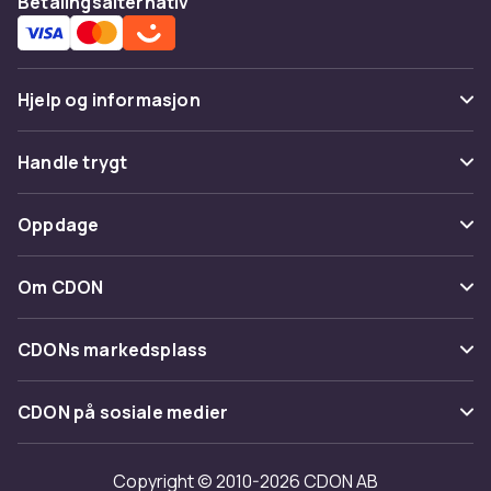
Betalingsalternativ
Hjelp og informasjon
Vanlige spørsmål
Handle trygt
Spor pakke
Betaling
Oppdage
Angre & returner her
Levering
Kategorier
Kontakt oss
Om CDON
Vilkår & policy
Varemerker
Om oss
Tilbakekallinger
CDONs markedsplass
Guider
Kundeanmeldelser
Merchant Help Center
CDON på sosiale medier
Jobbe på CDON
Investor relations
Copyright © 2010-2026 CDON AB