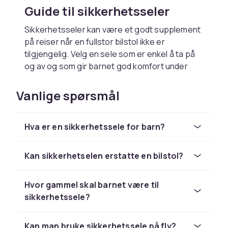
Guide til sikkerhetsseler
Sikkerhetsseler kan være et godt supplement
på reiser når en fullstor bilstol ikke er
tilgjengelig. Velg en sele som er enkel å ta på
og av og som gir barnet god komfort under
turen.
Vanlige spørsmål
Bruk i bil
På bilreiser gir en barnevennlig sikkerhetssele
Hva er en sikkerhetssele for barn?
barnet ekstra støtte og hindrer det i å gli ut av
beltet. Selen er et godt supplement under
korte taxireiser eller i biler uten ISOFIX. Husk at
Kan sikkerhetselen erstatte en bilstol?
den ikke erstatter en godkjent bilstol.
Hvor gammel skal barnet være til
Reiser med fly og buss
sikkerhetssele?
Sikkerhetsseler kan også brukes på fly og
buss der vanlige sikkerhetsbeter kan være
Kan man bruke sikkerhetssele på fly?