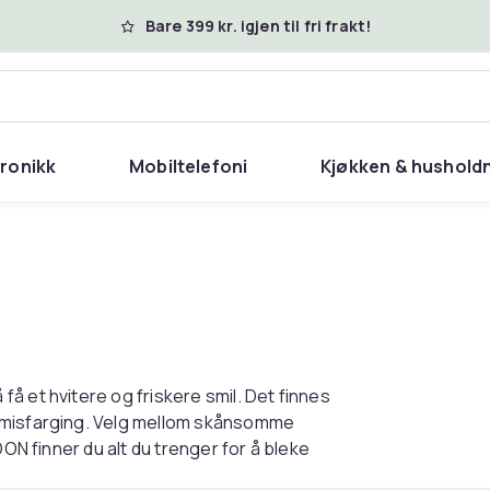
Bare 399 kr. igjen til fri frakt!
tronikk
Mobiltelefoni
Kjøkken & hushold
å et hvitere og friskere smil. Det finnes
r misfarging. Velg mellom skånsomme
DON finner du alt du trenger for å bleke