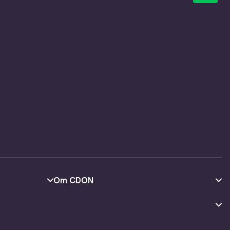
 før du
otesens
ge ut i
fast i
e den
bevar
st og
 om du
rlige
Om CDON
Om oss
Kundeanmeldelser
 gir