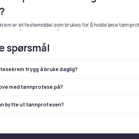
l?
rem er et festemiddel som brukes for å holde løse tannpro
n. Den påføres direkte på protesens innside før den settes 
ebelag mellom protesen og munnslimhinnen. Tannprotesekr
e spørsmål
trester i å trenge inn under protesen og reduserer risikoen 
sår i munnen.
e av tannproteser, spesielt de med løse proteser, opplever
tesekrem trygg å bruke daglig?
lvtillit ved bruk av tannprotesekrem. Det klebrige gelet hold
ert på plass under tale, spising og andre aktiviteter.
em finnes i form av pasta, pulver og vevsrimler, og valget
ove med tannprotese på?
 preferanse og protesens form.
nere bruken av tannprotesekrem med grundig rengjøring av
an bytte ut tannprotesen?
 hjelp av en myk
tannbørste
og spesielt proteserengjørings
 bruk av tannprotesekrem