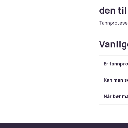
den ti
Tannprotesek
plass i munne
danner et kl
Vanlig
forhindrer ma
irritasjon og 
Mange bruker
Er tannpro
komfort og se
protesen sikk
Tannprotesekr
Kan man s
av personlig
Husk å kombi
Når bør m
protesen ved
Riktig