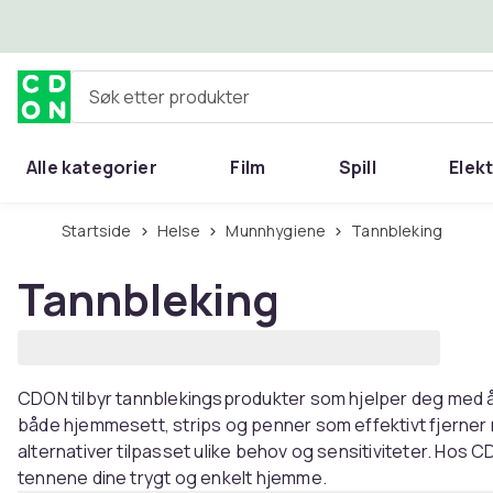
Hopp til hovedinnhold
Søk etter produkter
Alle kategorier
Film
Spill
Elek
Startside
Helse
Munnhygiene
Tannbleking
Tannbleking
CDON tilbyr tannblekingsprodukter som hjelper deg med å f
både hjemmesett, strips og penner som effektivt fjerne
alternativer tilpasset ulike behov og sensitiviteter. Hos C
tennene dine trygt og enkelt hjemme.