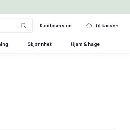
Kundeservice
Til kassen
ning
Skjønnhet
Hjem & hage