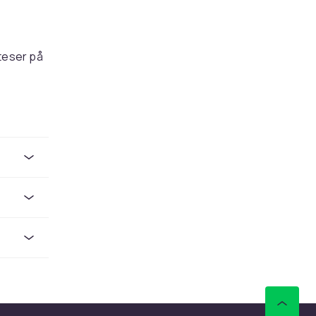
teser på
inn, og
em
for
 større
er
 avhenger
middel.