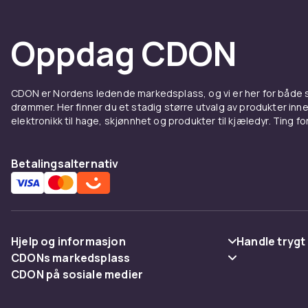
For å oppnå b
påfører kreme
Oppdag CDON
overflate og 
munnhulen og 
noen sekunde
For å fjerne 
CDON er Nordens ledende markedsplass, og vi er her for både
drømmer. Her finner du et stadig større utvalg av produkter inne
frem og tilb
elektronikk til hage, skjønnhet og produkter til kjæledyr. Ting for 
proteserengjø
protesen i et
plakkdannels
Betalingsalternativ
En god
tannk
bruker prote
tennene dine
Hjelp og informasjon
Handle trygt
Velg r
CDONs markedsplass
Vanlige spørsmål
Betaling
CDON på sosiale medier
Merchant Help Center
Det er mange
Spor pakke
Levering
protesens typ