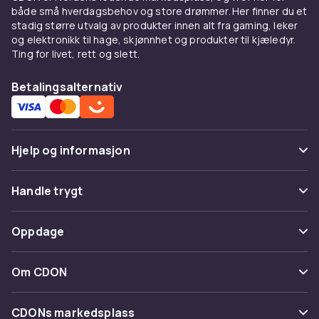
både små hverdagsbehov og store drømmer. Her finner du et
stadig større utvalg av produkter innen alt fra gaming, leker
og elektronikk til hage, skjønnhet og produkter til kjæledyr.
Ting for livet, rett og slett.
Betalingsalternativ
Hjelp og informasjon
Vanlige spørsmål
Handle trygt
Spor pakke
Betaling
Oppdage
Angre & returner her
Levering
Kategorier
Kontakt oss
Om CDON
Vilkår & policy
Varemerker
Om oss
Tilbakekallinger
CDONs markedsplass