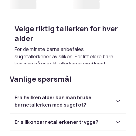
Velge riktig tallerken for hver
alder
For de minste barna anbefales
sugetallerkener av silikon. For litt eldre barn
kan man gå over til tallerkener med kjent
design – dyr, tegneseriefigurer og morsomme
Vanlige spørsmål
mønstre øker matgleden.
Temperaturkontroll
Fra hvilken alder kan man bruke
Velg tallerkener som holder maten varm lenger
barnetallerken med sugefot?
– dobbeltveggede tallerkener med varmt vann
i bunnen er et alternativ for kresne barn.
Er silikonbarnetallerkener trygge?
Kontroller at ingen deler med
varmtvannsfunksjon er tilgjengelige for