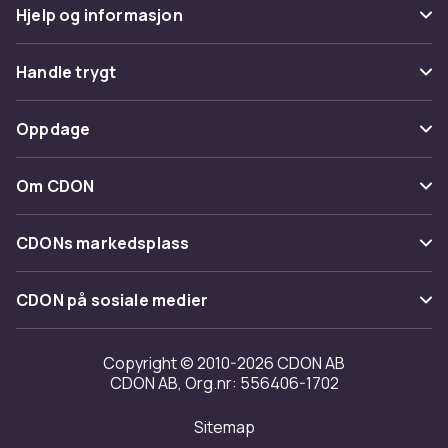
Hjelp og informasjon
Vanlige spørsmål
Handle trygt
Spor pakke
Betaling
Oppdage
Angre & returner her
Levering
Kategorier
Kontakt oss
Om CDON
Vilkår & policy
Varemerker
Om oss
Tilbakekallinger
CDONs markedsplass
Guider
Kundeanmeldelser
Merchant Help Center
CDON på sosiale medier
Jobbe på CDON
Investor relations
Copyright © 2010-2026 CDON AB
CDON AB, Org.nr: 556406-1702
Tilgjengelighet
Sitemap