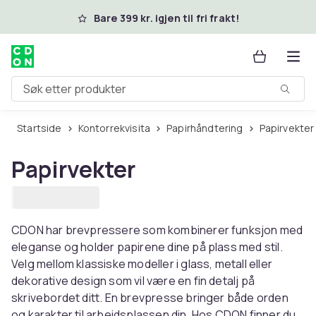
Hopp til hovedinnhold
Bare 399 kr. igjen til fri frakt!
Søk etter produkter
Startside
Kontorrekvisita
Papirhåndtering
Papirvekter
Papirvekter
CDON har brevpressere som kombinerer funksjon med
eleganse og holder papirene dine på plass med stil.
Velg mellom klassiske modeller i glass, metall eller
dekorative design som vil være en fin detalj på
skrivebordet ditt. En brevpresse bringer både orden
og karakter til arbeidsplassen din. Hos CDON finner du