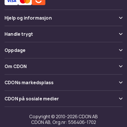
Hjelp og informasjon
Vanlige spørsmål
Handle trygt
Spor pakke
Betaling
Oppdage
Angre & returner her
Levering
Kategorier
Kontakt oss
Om CDON
Vilkår & policy
Varemerker
Om oss
Tilbakekallinger
CDONs markedsplass
Guider
Kundeanmeldelser
Merchant Help Center
CDON på sosiale medier
Jobbe på CDON
Investor relations
Copyright © 2010-2026 CDON AB
CDON AB, Org.nr: 556406-1702
Tilgjengelighet