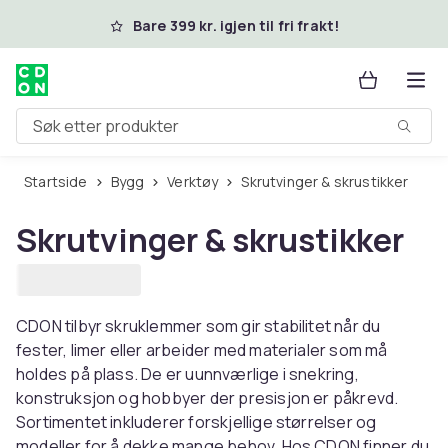
Hopp til hovedinnhold
Bare 399 kr. igjen til fri frakt!
Søk etter produkter
Startside
Bygg
Verktøy
Skrutvinger & skrustikker
Skrutvinger & skrustikker
CDON tilbyr skruklemmer som gir stabilitet når du
fester, limer eller arbeider med materialer som må
holdes på plass. De er uunnværlige i snekring,
konstruksjon og hobbyer der presisjon er påkrevd.
Sortimentet inkluderer forskjellige størrelser og
modeller for å dekke mange behov. Hos CDON finner du