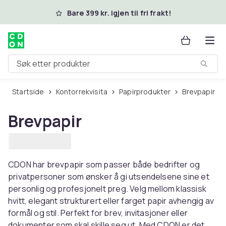
Hopp til hovedinnhold
Bare 399 kr. igjen til fri frakt!
Søk etter produkter
Startside
Kontorrekvisita
Papirprodukter
Brevpapir
Brevpapir
CDON har brevpapir som passer både bedrifter og
privatpersoner som ønsker å gi utsendelsene sine et
personlig og profesjonelt preg. Velg mellom klassisk
hvitt, elegant strukturert eller farget papir avhengig av
formål og stil. Perfekt for brev, invitasjoner eller
dokumenter som skal skille seg ut. Med CDON er det