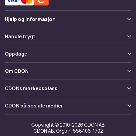
Hjelp og informasjon
Vanlige spørsmål
Handle trygt
Spor pakke
Betaling
Oppdage
Angre & returner her
Levering
Kategorier
Kontakt oss
Om CDON
Vilkår & policy
Varemerker
Om oss
Tilbakekallinger
CDONs markedsplass
Guider
Kundeanmeldelser
Merchant Help Center
CDON på sosiale medier
Jobbe på CDON
Investor relations
Copyright © 2010-2026 CDON AB
CDON AB, Org.nr: 556406-1702
Tilgjengelighet