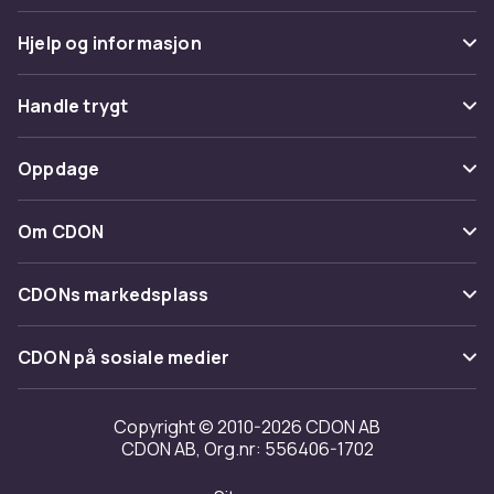
Hjelp og informasjon
Vanlige spørsmål
Handle trygt
Spor pakke
Betaling
Oppdage
Angre & returner her
Levering
Kategorier
Kontakt oss
Om CDON
Vilkår & policy
Varemerker
Om oss
Tilbakekallinger
CDONs markedsplass
Guider
Kundeanmeldelser
Merchant Help Center
CDON på sosiale medier
Jobbe på CDON
Investor relations
Copyright © 2010-2026 CDON AB
CDON AB, Org.nr: 556406-1702
Tilgjengelighet