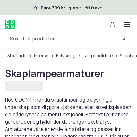
Hopp til hovedinnhold
Bare 399 kr. igjen til fri frakt!
Søk etter produkter
Startside
Interiør
Belysning
Lampeholdere
Skapla
Skaplampearmaturer
Hos CDON finner du skaplamper og belysning til
underskap som vil gjøre kjøkkenet eller arbeidsplassen
din både lysere og mer funksjonell. Perfekt for benker,
garderober og hyller der du trenger ekstra lys.
Armaturene våre er enkle å installere og passer inn i
interiøret. Med lamper til underskap fra CDON får du en