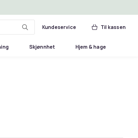
Kundeservice
Til kassen
ning
Skjønnhet
Hjem & hage