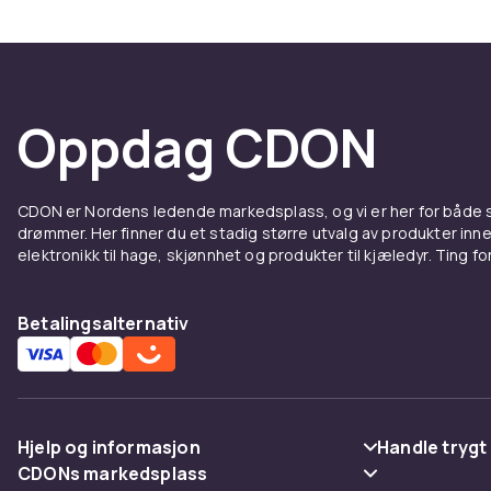
det som passe
morsommer
Slik a
Oppdag CDON
Før du bestil
rammedesign og
CDON er Nordens ledende markedsplass, og vi er her for både
mens midtmoto
drømmer. Her finner du et stadig større utvalg av produkter inne
pedal.
elektronikk til hage, skjønnhet og produkter til kjæledyr. Ting for 
For de
Betalingsalternativ
Et elsykkelset
får hjelp i m
oftere, men ut
Hjelp og informasjon
Handle trygt
CDONs markedsplass
Vanlige spørsmål
Betaling