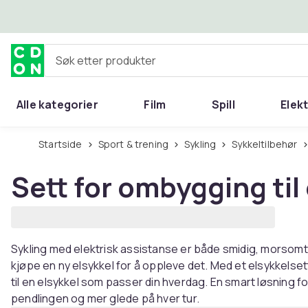
Hopp til hovedinnhold
Søk etter produkter
Alle kategorier
Film
Spill
Elek
Startside
Sport & trening
Sykling
Sykkeltilbehør
Sett for ombygging til 
Sykling med elektrisk assistanse er både smidig, morsomt
kjøpe en ny elsykkel for å oppleve det. Med et elsykkelset
til en elsykkel som passer din hverdag. En smart løsning f
pendlingen og mer glede på hver tur.