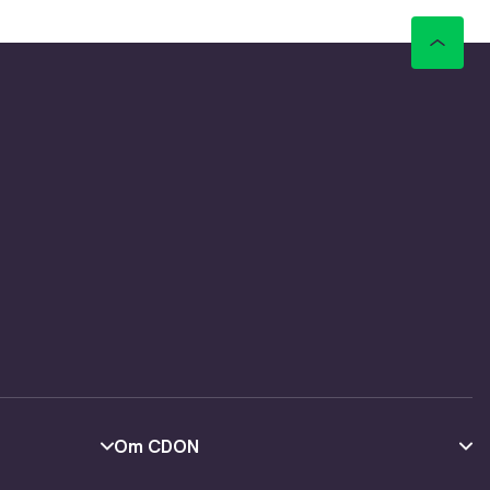
ndlingen
brems),
lere,
 hver
nger
lig. Du
il sykle
ur.
Om CDON
Om oss