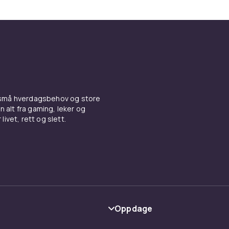
r dine behov: skal du sykle langt, hardt eller bare gjøre pe
e?
t du vet hva som passer
ler – sjekk hjulstørrelse, bremsetype (skivebrems eller felg
 plass til batteriet. Forhjulsett er vanligvis enklere å instal
 små hverdagsbehov og store
rsett krever litt mer verktøy – men gir også mer kraft med
n alt fra gaming, leker og
livet, rett og slett.
 som vil sykle mer – og vare le
t gjør ikke sykkelen mindre aktiv – det gjør den mer tilgjenge
otvind, oppoverbakker og lange distanser. Perfekt for de som v
en å bli svett på vei til jobb eller måtte ta en unødvendig bilt
Oppdage
Kategorier