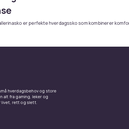
nse
allerinasko er perfekte hverdagssko som kombinerer komfo
 tilbyr vi et bredt utvalg i lær, mokka og tekstil. Rask levering
 til en klassisk look
 er tidløse. Tassel-loafers gir britisk stil. Chunky loafers m
tor trend. Lærloafers passer kontoret, mokka passer somme
inasko til feminin komfort
 små hverdagsbehov og store
er kanskje den mest komfortable skotypen som fortsatt ser
n alt fra gaming, leker og
ler er festfine. Canvasmodeller er lette hverdagssko.
livet, rett og slett.
ner med
sneakers
til aktive dager og
lakksko
til kvelder som krever e