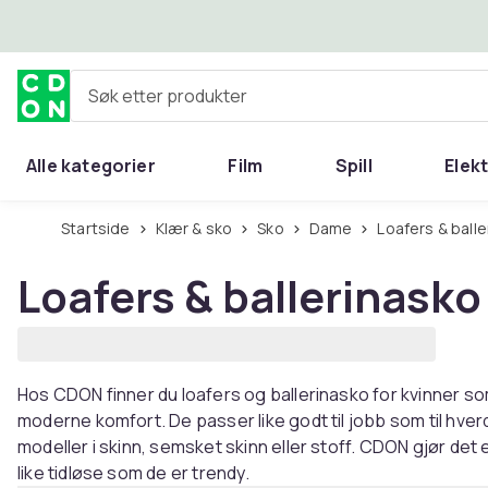
Hopp til hovedinnhold
Søk etter produkter
Alle kategorier
Film
Spill
Elek
Startside
Klær & sko
Sko
Dame
Loafers & ball
Loafers & ballerinasko
Hos CDON finner du loafers og ballerinasko for kvinner s
moderne komfort. De passer like godt til jobb som til hverd
modeller i skinn, semsket skinn eller stoff. CDON gjør det
like tidløse som de er trendy.