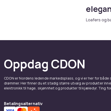
elega
Loafers og b
stil. Hos CDON
Loafers
Penny loafers
såle er en s
Oppdag CDON
Baller
CDON er Nordens ledende markedsplass, og vi er her for både
Ballerinasko 
drømmer. Her finner du et stadig større utvalg av produkter inne
ut. Lakkmodel
elektronikk til hage, skjønnhet og produkter til kjæledyr. Ting for 
Kombi
Betalingsalternativ
Suppler med