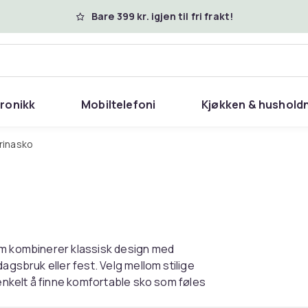
Bare 399 kr. igjen til fri frakt!
tronikk
Mobiltelefoni
Kjøkken & hushold
erinasko
om kombinerer klassisk design med
agsbruk eller fest. Velg mellom stilige
 enkelt å finne komfortable sko som føles