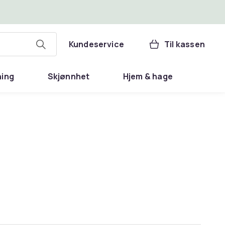
Kundeservice
Til kassen
ning
Skjønnhet
Hjem & hage