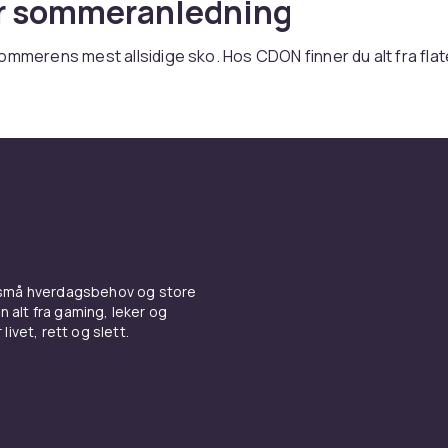
r sommeranledning
ommerens mest allsidige sko. Hos CDON finner du alt fra flat
ler til elegante sandaletter med hæl i lær, tekstil og kork. 
sandaler til avslappet komfort
med myk fotseng er klassiske. Sportssandaler med justerb
 den aktive. Gladiatorsandaler gir en bohemsk stil. Korksa
k fotseng gir utmerket komfort.
etter med hæl til festlige
 små hverdagsbehov og store
n alt fra gaming, leker og
livet, rett og slett.
ninger
ed blokkshæl tilbyr stabilitet. Kilehæl-sandaler kombinerer
Metalliske modeller gjør et eftertrykkelig inntrykk.