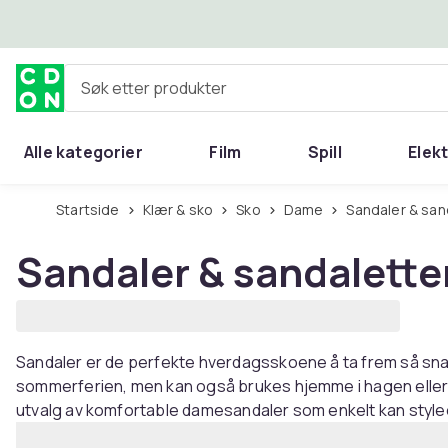
Hopp til hovedinnhold
Søk etter produkter
Alle kategorier
Film
Spill
Elek
Startside
Klær & sko
Sko
Dame
Sandaler & sa
Sandaler & sandalett
Sandaler er de perfekte hverdagsskoene å ta frem så snar
sommerferien, men kan også brukes hjemme i hagen eller p
utvalg av komfortable damesandaler som enkelt kan styl