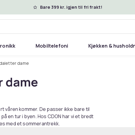
Bare 399 kr. igjen til fri frakt!
tronikk
Mobiltelefoni
Kjøkken & hushold
ndaletter dame
er dame
t våren kommer. De passer ikke bare til
å en tur i byen. Hos CDON har vi et bredt
ees med et sommerantrekk.