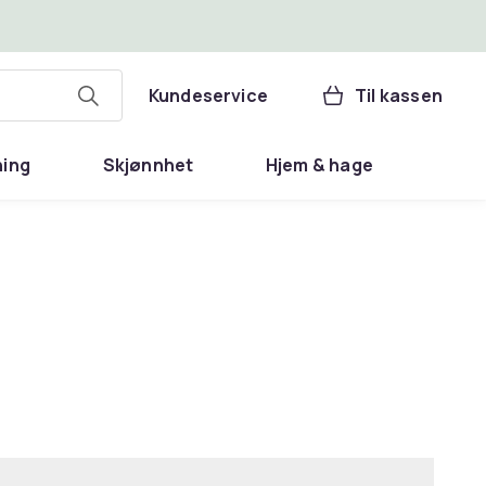
Kundeservice
Til kassen
ning
Skjønnhet
Hjem & hage