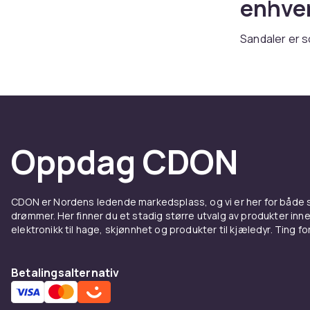
enhve
Sandaler er s
hverdagssanda
levering.
Flate 
Lærsandaler 
Oppdag CDON
remmer passer
med anatomis
Sandal
CDON er Nordens ledende markedsplass, og vi er her for både
drømmer. Her finner du et stadig større utvalg av produkter inne
elektronikk til hage, skjønnhet og produkter til kjæledyr. Ting for 
anled
Sandaletter m
Betalingsalternativ
med komfort. 