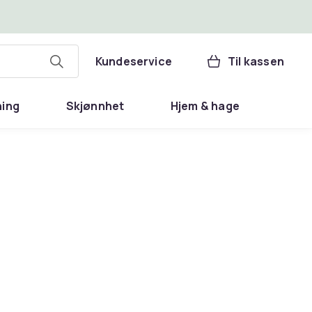
Kundeservice
Til kassen
ning
Skjønnhet
Hjem & hage