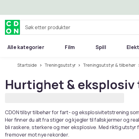
Hopp til hovedinnhold
Søk etter produkter
Alle kategorier
Film
Spill
Elek
Startside
Treningsutstyr
Treningsutstyr & tilbehør
Hurtighet & eksplosiv 
CDON tilbyr tilbehør for fart- og eksplosivitetstrening som 
Her finner du alt fra stiger og kjegler til fallskjermer og 
bli raskere, sterkere og mer eksplosive. Med riktig utstyr 
fremover mot nye rekorder.