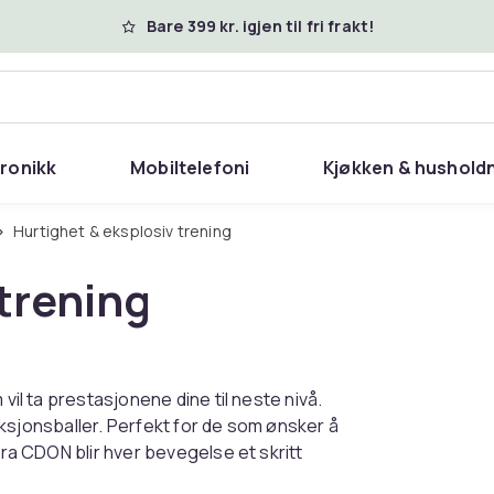
Bare 399 kr. igjen til fri frakt!
tronikk
Mobiltelefoni
Kjøkken & hushold
Hurtighet & eksplosiv trening
trening
vil ta prestasjonene dine til neste nivå.
reaksjonsballer. Perfekt for de som ønsker å
fra CDON blir hver bevegelse et skritt