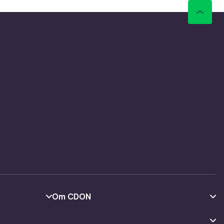
Om CDON
Om oss