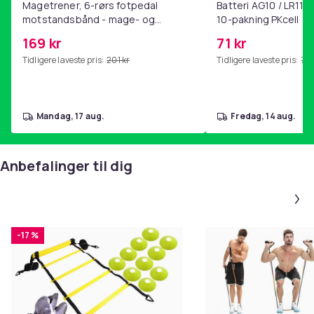
Magetrener, 6-rørs fotpedal
Batteri AG10 / LR1130
motstandsbånd - mage- og
10-pakning PKcell
kjernetrening, yoga og
169 kr
71 kr
hjemmegymnastikk Pink
Tidligere laveste pris:
201 kr
Tidligere laveste pris:
76 
mandag, 17 aug.
fredag, 14 aug.
Anbefalinger til dig
-17 %