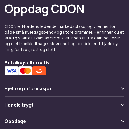
Oppdag CDON
CDON er Nordens ledende markedsplass, og vi er her for
både små hverdagsbehov og store drømmer. Her finner du et
stadig større utvalg av produkter innen alt fra gaming, leker
og elektronikk til hage, skjønnhet og produkter til kjæledyr.
Ting for livet, rett og slett.
Betalingsalternativ
Hjelp og informasjon
Vanlige spørsmål
Handle trygt
Spor pakke
Betaling
Oppdage
Angre & returner her