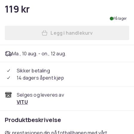
119 kr
På lager
Legg i handlekurv
Legg Hastighets- og smidighe
Ma., 10 aug. - on., 12 aug.
Sikker betaling
14 dagers åpent kjøp
Selges og leveres av
VITU
Produktbeskrivelse
Øk prestasjonen din på fotballbanen med vårt