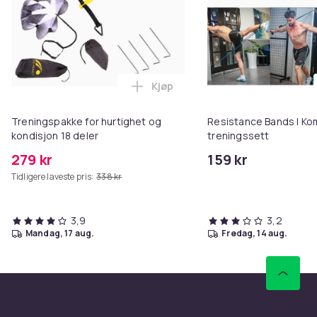
Kjøp
Legg Treningspakke for hurtighe
Treningspakke for hurtighet og
Resistance Bands I Ko
kondisjon 18 deler
treningssett
279 kr
159 kr
Tidligere laveste pris:
338 kr
3,9
3,2
mandag, 17 aug.
fredag, 14 aug.