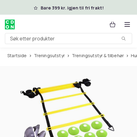
Hopp til hovedinnhold
Bare 399 kr. igjen til fri frakt!
Søk etter produkter
Startside
Treningsutstyr
Treningsutstyr & tilbehør
H