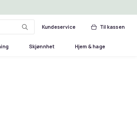
Kundeservice
Til kassen
ning
Skjønnhet
Hjem & hage