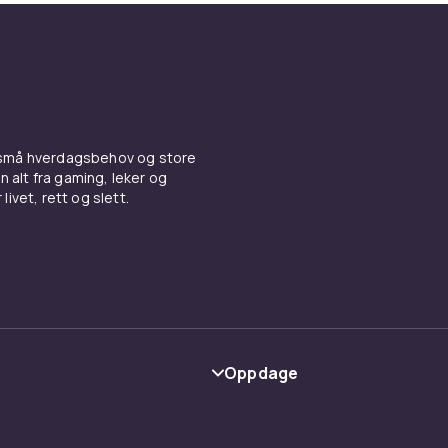
 små hverdagsbehov og store
n alt fra gaming, leker og
livet, rett og slett.
Oppdage
Kategorier
Varemerker