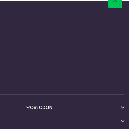
Om CDON
Om oss
Kundeanmeldelser