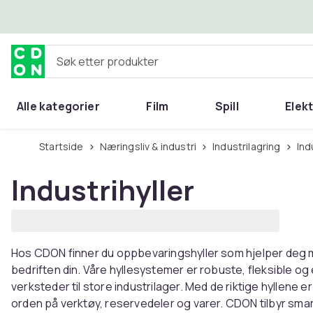
Hopp til hovedinnhold
Søk etter produkter
Alle kategorier
Film
Spill
Elek
Startside
Næringsliv & industri
Industrilagring
Ind
Industrihyller
Hos CDON finner du oppbevaringshyller som hjelper deg me
bedriften din. Våre hyllesystemer er robuste, fleksible og 
verksteder til store industrilager. Med de riktige hyllene 
orden på verktøy, reservedeler og varer. CDON tilbyr sma