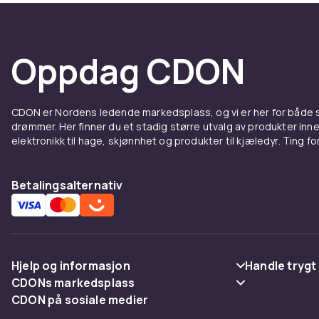
Oppdag CDON
CDON er Nordens ledende markedsplass, og vi er her for både
drømmer. Her finner du et stadig større utvalg av produkter inne
elektronikk til hage, skjønnhet og produkter til kjæledyr. Ting for 
Betalingsalternativ
Hjelp og informasjon
Handle trygt
CDONs markedsplass
Vanlige spørsmål
Betaling
CDON på sosiale medier
Merchant Help Center
Spor pakke
Levering