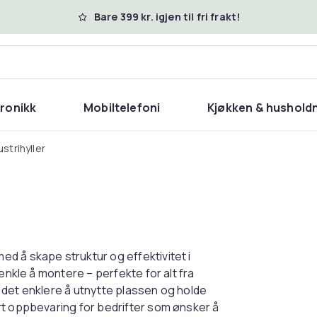
Bare 399 kr. igjen til fri frakt!
tronikk
Mobiltelefoni
Kjøkken & hushold
ustrihyller
d å skape struktur og effektivitet i
enkle å montere – perfekte for alt fra
er det enklere å utnytte plassen og holde
rt oppbevaring for bedrifter som ønsker å