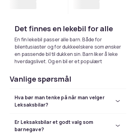
Det finnes en lekebil for alle
En fin lekebil passer alle barn. Både for
bilentusiaster og for dukkeelskere som ønsker
en passende bil til dukken sin. Barn liker å leke
hverdagslivet. Og en bil er et populært
transportmiddel for å komme seg rundt i
hverdagen. Det at barn liker å leke
Vanlige spørsmål
hverdagslivet er også en stor grunn til at ulike
utrykningskjøretøy som ambulanser, politibiler
Hva bør man tenke på når man velger
og bergingsbiler er ekstra populære. Men jo
Leksaksbilar?
mer interessert et barn blir i biler, desto flere
varianter er etterspurt. Når fart og stilige
felger er hovedfokus, finnes det ulike
Er Leksaksbilar et godt valg som
sportsbiler og spesialbygde biler å velge
barnegave?
mellom.