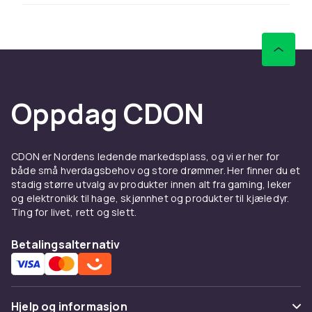
Vårt utvalg
Vi tilbyr et bredt utvalg av lekebiler. Både når
det gjelder materiale, størrelse, for ulike aldre
og ulike typer kjøretøy. Velg for eksempel
Oppdag CDON
mellom plast eller metall. Det er viktig å huske
at små barn ikke bør leke med deler som er for
små. En større lekebil fungerer derfor bedre
for svært små barn, mens de kan leke med
CDON er Nordens ledende markedsplass, og vi er her for
mindre biler når de blir eldre, og de ønsker
både små hverdagsbehov og store drømmer. Her finner du et
stadig større utvalg av produkter innen alt fra gaming, leker
også å kunne bygge sine egne. Det finnes alt
og elektronikk til hage, skjønnhet og produkter til kjæledyr.
fra lekebiler som passer i sandkassen til
Ting for livet, rett og slett.
mindre varianter. Du kan også kjøpe en matte
med veimotiv eller en komplementær bilbane.
Betalingsalternativ
Friksjonsbiler og
transformatorer
Hjelp og informasjon