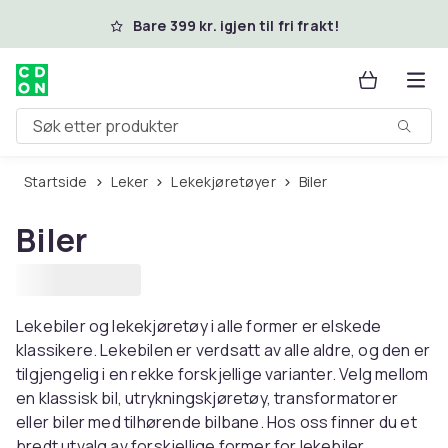
Hopp til hovedinnhold
Bare 399 kr. igjen til fri frakt!
Søk etter produkter
Startside
Leker
Lekekjøretøyer
Biler
Biler
Lekebiler og lekekjøretøy i alle former er elskede
klassikere. Lekebilen er verdsatt av alle aldre, og den er
tilgjengelig i en rekke forskjellige varianter. Velg mellom
en klassisk bil, utrykningskjøretøy, transformatorer
eller biler med tilhørende bilbane. Hos oss finner du et
bredt utvalg av forskjellige former for lekebiler.