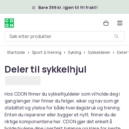
Hopp til hovedinnhold
Bare 399 kr. igjen til fri frakt!
Søk etter produkter
Startside
Sport & trening
Sykling
Sykkeldeler
Deler
Deler til sykkelhjul
Hos CDON finner du sykkelhjuldeler som vil holde deg i
gang lenger. Her finner du felger, eiker og nav som gir
stabilitet og ytelse for både hverdagsbruk og trening.
Enten du reparerer eller bygger et nytt, finner du de
riktige komponentene her. CDON gjør det enkelt å
holde hjulene dine i perfekt balanse og klare for neste