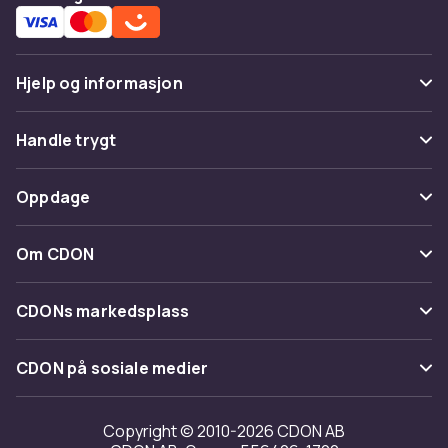
Hjelp og informasjon
Vanlige spørsmål
Handle trygt
Spor pakke
Betaling
Oppdage
Angre & returner her
Levering
Kategorier
Kontakt oss
Om CDON
Vilkår & policy
Varemerker
Om oss
Tilbakekallinger
CDONs markedsplass
Guider
Kundeanmeldelser
Merchant Help Center
CDON på sosiale medier
Jobbe på CDON
Investor relations
Copyright © 2010-2026 CDON AB