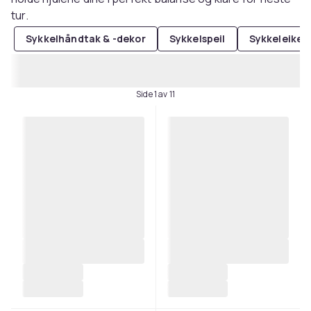
tur.
Sykkelhåndtak & -dekor
Sykkelspeil
Sykkeleiker
Side 1 av 11