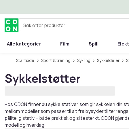
Hopp til hovedinnhold
Søk etter produkter
Alle kategorier
Film
Spill
Elek
Startside
Sport & trening
Sykling
Sykkeldeler
Sykkelstøtter
Hos CDON finner du sykkelstativer som gir sykkelen din sta
mellom modeller som passer til alt fra bysykler til terrengs
pålitelig stativ – både praktisk og slitesterkt. CDON gjør det
modell og hverdag.