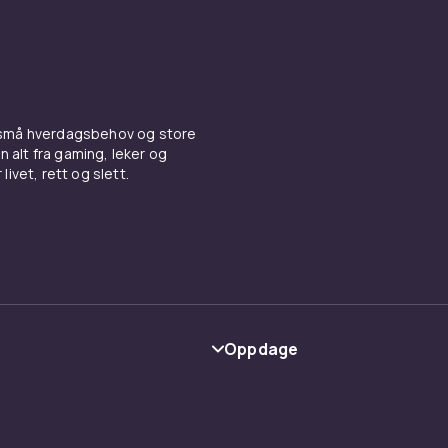
 små hverdagsbehov og store
n alt fra gaming, leker og
livet, rett og slett.
Oppdage
Kategorier
Varemerker