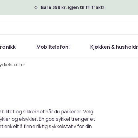
Bare 399 kr. igjen til fri frakt!
tronikk
Mobiltelefoni
Kjøkken & hushold
Sykkelstøtter
bilitet og sikkerhet når du parkerer. Velg
ykler og elsykler. En god sykkel trenger et
 enkelt å finne riktig sykkelstativ for din