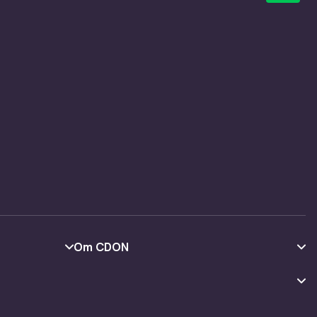
Om CDON
Om oss
Kundeanmeldelser