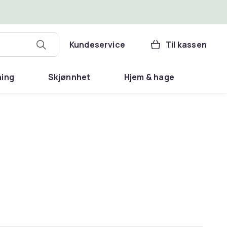
Kundeservice
Til kassen
ning
Skjønnhet
Hjem & hage