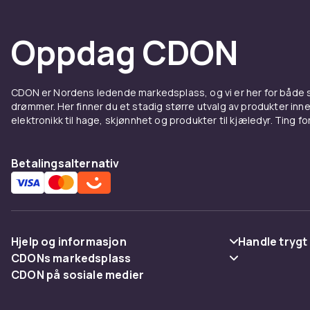
Oppdag CDON
CDON er Nordens ledende markedsplass, og vi er her for både
drømmer. Her finner du et stadig større utvalg av produkter inne
elektronikk til hage, skjønnhet og produkter til kjæledyr. Ting for 
Betalingsalternativ
Hjelp og informasjon
Handle trygt
CDONs markedsplass
Vanlige spørsmål
Betaling
CDON på sosiale medier
Merchant Help Center
Spor pakke
Levering