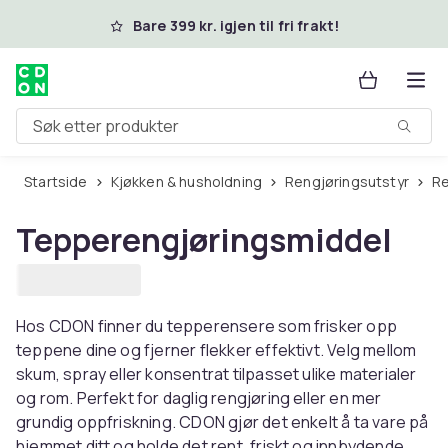
Hopp til hovedinnhold
Bare 399 kr. igjen til fri frakt!
Søk etter produkter
Startside
Kjøkken & husholdning
Rengjøringsutstyr
Tepperengjøringsmiddel
Hos CDON finner du tepperensere som frisker opp
teppene dine og fjerner flekker effektivt. Velg mellom
skum, spray eller konsentrat tilpasset ulike materialer
og rom. Perfekt for daglig rengjøring eller en mer
grundig oppfriskning. CDON gjør det enkelt å ta vare på
hjemmet ditt og holde det rent, friskt og innbydende