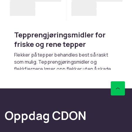
Tepprengjøringsmidler for
friske og rene tepper
Flekker på tepper behandles best så raskt
som mulig. Tepprengjøringsmidler og
flekkfjernere løser opp flekker uten å skade
teppefibrene.
Riktig middel for riktig flekk
Vannbaserte flekker som juice og kaffe
fjernes med enzymbasert middel. Fettflekker
Oppdag CDON
krever løsemiddelbasert produkt.