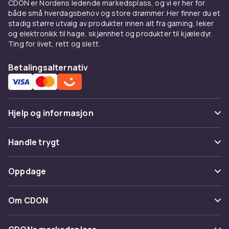
CDON er Nordens ledende markedsplass, og vi er her for
både små hverdagsbehov og store drømmer. Her finner du et
stadig større utvalg av produkter innen alt fra gaming, leker
og elektronikk til hage, skjønnhet og produkter til kjæledyr.
Ting for livet, rett og slett.
Betalingsalternativ
Hjelp og informasjon
Vanlige spørsmål
Handle trygt
Spor pakke
Betaling
Oppdage
Angre & returner her
Levering
Kategorier
Kontakt oss
Om CDON
Vilkår & policy
Varemerker
Om oss
Tilbakekallinger