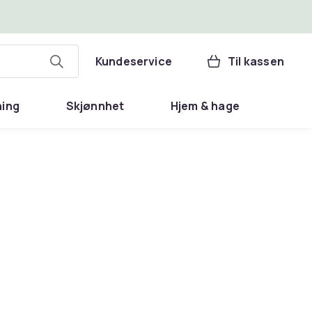
Kundeservice
Til kassen
ning
Skjønnhet
Hjem & hage