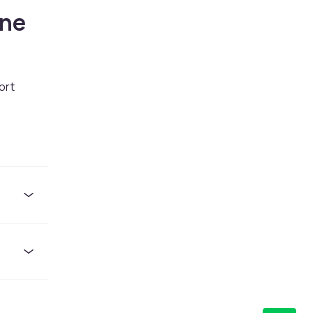
ine
ort
il og
os CDON
 til
Vi har et
 til