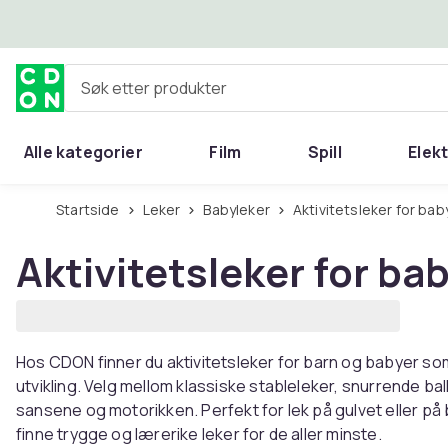
Hopp til hovedinnhold
Søk etter produkter
Alle kategorier
Film
Spill
Elek
Startside
Leker
Babyleker
Aktivitetsleker for bab
Aktivitetsleker for ba
Hos CDON finner du aktivitetsleker for barn og babyer s
utvikling. Velg mellom klassiske stableleker, snurrende ba
sansene og motorikken. Perfekt for lek på gulvet eller p
finne trygge og lærerike leker for de aller minste.