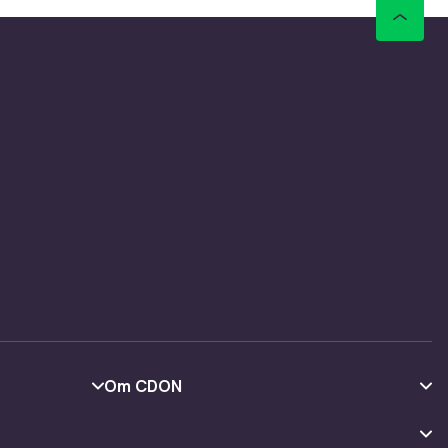
Vi har et
 til
Vi har et
 til
Vi har et
 til
Vi har et
Om CDON
 til
Om oss