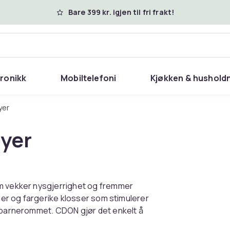
Bare 399 kr. igjen til fri frakt!
tronikk
Mobiltelefoni
Kjøkken & hushold
yer
byer
om vekker nysgjerrighet og fremmer
ller og fargerike klosser som stimulerer
å barnerommet. CDON gjør det enkelt å