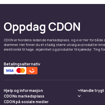
Sammenlign pr
stort sortimen
Hos CDON finn
Oppdag CDON
konkurransedy
Sammenlign pr
stort sortimen
CDON er Nordens ledende markedsplass, og vi er her for både
Hos CDON finn
drømmer. Her finner du et stadig større utvalg av produkter inne
konkurransedy
elektronikk til hage, skjønnhet og produkter til kjæledyr. Ting for 
Sammenlign pr
stort sortimen
Betalingsalternativ
Hos CDON finn
konkurransedy
Sammenlign pr
stort sortimen
Hjelp og informasjon
Handle trygt
Hos CDON finn
CDONs markedsplass
Vanlige spørsmål
Betaling
konkurransedy
CDON på sosiale medier
Merchant Help Center