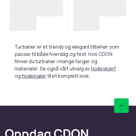
Turbaner er et trendy og elegant tilbehør som
passer til både hverdag og fest. Hos CDON
finner du turbaner i mange farger og
materialer. Se også vårt utvalg av
hodeskjerf
og
hodesjaler
til et komplett look.
Slik bærer du en turban
Turbaner kan bæres på mange måter
avhengig av typen. Jersey-turbaner er enkle å
forme og holder seg godt på plass, mens
silketurbaner glir smidigt og gir et luksuriøst
Oppdag CDON
utseende. Forviklede turbaner er elegante og