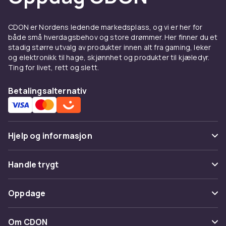
perfekte til festlige anledninger, mens foldede
turbaner er mer avslappede og passer til
hverdagen.
CDON er Nordens ledende markedsplass, og vi er her for
både små hverdagsbehov og store drømmer. Her finner du et
Turbaner er også populære blant folk med tynt
stadig større utvalg av produkter innen alt fra gaming, leker
hår eller hårtap, da de dekker hodet vakkert og
og elektronikk til hage, skjønnhet og produkter til kjæledyr.
gir selvtillit. Det finnes modeller i alle farger og
Ting for livet, rett og slett.
mønstre, noe som gjør det enkelt å finne en
turban som matcher garderoben din.
Betalingsalternativ
Trender og stiler
Turbaner har gjort et sterkt comeback som et
Hjelp og informasjon
viktig motetilbehør de siste årene. Kjente
modeller og influencere bærer turbaner til
Vanlige spørsmål
Handle trygt
både hverdagsantrekk og festlige anledninger.
Velvet-turbaner er populære til vinterens
Spor pakke
Betaling
festmiddager, mens lette bomulls- og
Oppdage
Angre & returner her
silketurbaner passer perfekt til
Levering
sommerstemningen.
Kategorier
Kontakt oss
Om CDON