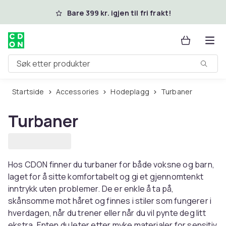
Hopp til hovedinnhold
Bare 399 kr. igjen til fri frakt!
Søk etter produkter
Startside
Accessories
Hodeplagg
Turbaner
Turbaner
Hos CDON finner du turbaner for både voksne og barn,
laget for å sitte komfortabelt og gi et gjennomtenkt
inntrykk uten problemer. De er enkle å ta på,
skånsomme mot håret og finnes i stiler som fungerer i
hverdagen, når du trener eller når du vil pynte deg litt
ekstra. Enten du leter etter myke materialer for sensitiv