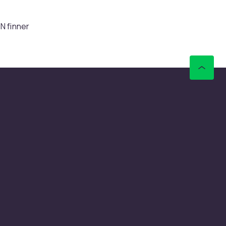
N finner
e
parkas
.
ner
gerer
ere
som