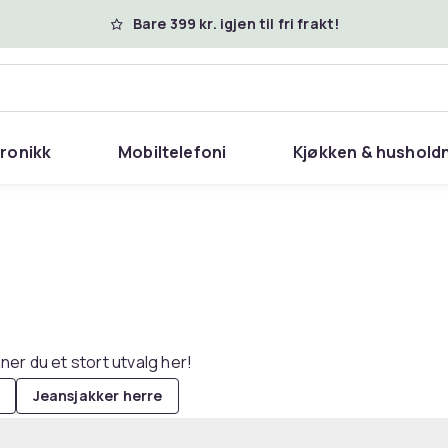
Bare 399 kr. igjen til fri frakt!
tronikk
Mobiltelefoni
Kjøkken & hushold
nner du et stort utvalg her!
Jeansjakker herre