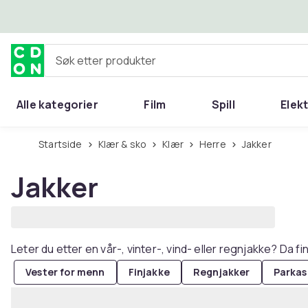
Hopp til hovedinnhold
Søk etter produkter
Alle kategorier
Film
Spill
Elek
Startside
Klær & sko
Klær
Herre
Jakker
Jakker
Leter du etter en vår-, vinter-, vind- eller regnjakke? Da fi
Vester for menn
Finjakke
Regnjakker
Parkas