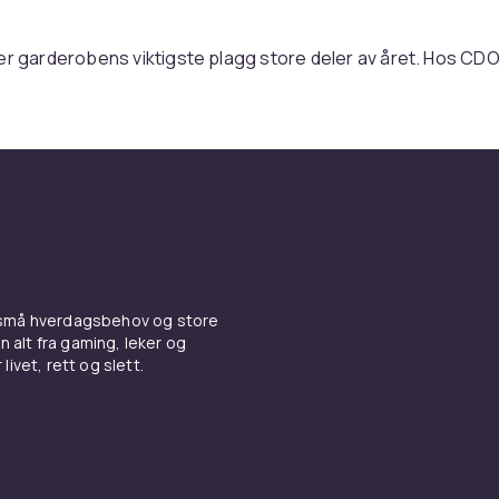
er garderobens viktigste plagg store deler av året. Hos CDO
r fra tidløse
jeansjakker
og funksjonelle
regnjakker
til varm
 og trygt kjøp.
jakker til vår og sommer
r tidløse vårklassikere.
Regnjakker
med vanntette membra
rr.
jakker som tåler nordisk kulde
 små hverdagsbehov og store
n alt fra gaming, leker og
n- eller syntetfyll holder deg varm i minusgrader.
Vester
fun
livet, rett og slett.
g.
e jakker til hverdag og fest
tidløs stil.
Finjakker
fungerer til kontoret. Suppler med
gens