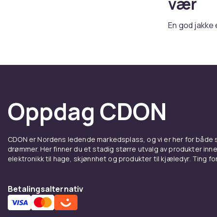
vær
En god jakke 
du herrejakke
Rask levering
Lette 
Jeansjakker
e
Oppdag CDON
holder deg tø
Vinter
CDON er Nordens ledende markedsplass, og vi er her for både
drømmer. Her finner du et stadig større utvalg av produkter inne
Parkas
med du
elektronikk til hage, skjønnhet og produkter til kjæledyr. Ting for 
som ekstra la
Stilren
Betalingsalternativ
Lærjakker gir 