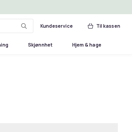
Kundeservice
Til kassen
ning
Skjønnhet
Hjem & hage