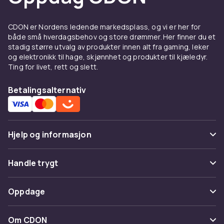
men slipper fukt gjennom innenfra.
Vannsøyleklassifisering angir vanntetthet — 10
CDON er Nordens ledende markedsplass, og vi er her for
000 mm klarer moderat regn, 20 000 mm eller
både små hverdagsbehov og store drømmer. Her finner du et
mer klarer vedvarende regnvær. Teipede
stadig større utvalg av produkter innen alt fra gaming, leker
sømmer forhindrer lekkasje.
og elektronikk til hage, skjønnhet og produkter til kjæledyr.
Ting for livet, rett og slett.
Modeller for by og natur
Betalingsalternativ
Lette shell-jakker pakkes kompakt ned.
Lengre regnfrakker gir mer beskyttelse og et
stilrent byuttrykk. Hardshell-jakker med hette
og ventilasjonsliser passer friluftsliv.
Hjelp og informasjon
Funksjonelle detaljer
Vanlige spørsmål
Handle trygt
Justerbar hette, vanntette lommeliser og
Spor pakke
ventilasjon under armene. Suppler med
bukser
Betaling
Oppdage
i vannavvisende materiale og
herresko
med
Angre & returner her
Levering
membran.
Kategorier
Kontakt oss
Om CDON