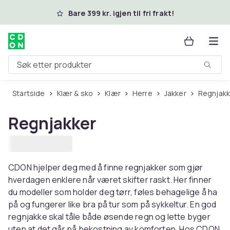
Hopp til hovedinnhold
Bare 399 kr. igjen til fri frakt!
Søk etter produkter
Startside
Klær & sko
Klær
Herre
Jakker
Regnjak
Regnjakker
CDON hjelper deg med å finne regnjakker som gjør
hverdagen enklere når været skifter raskt. Her finner
du modeller som holder deg tørr, føles behagelige å ha
på og fungerer like bra på tur som på sykkeltur. En god
regnjakke skal tåle både øsende regn og lette byger
uten at det går på bekostning av komforten. Hos CDON