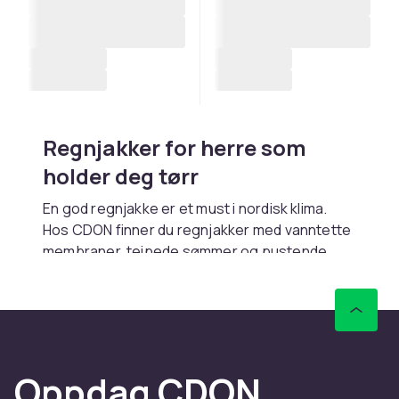
Regnjakker for herre som
holder deg tørr
En god regnjakke er et must i nordisk klima.
Hos CDON finner du regnjakker med vanntette
membraner, teipede sømmer og pustende
materialer. Rask levering og trygt kjøp.
Vanntette materialer og
teknologi
Moderne regnjakker bruker
Oppdag CDON
membranteknologi som hindrer vann utenfra