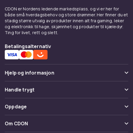
Oversized modeller gir en trendy avslappet
CDON er Nordens ledende markedsplass, og vi er her for
silhuett.
både små hverdagsbehov og store drømmer. Her finner du et
stadig større utvalg av produkter innen alt fra gaming, leker
Vasker og passformer
og elektronikk til hage, skjønnhet og produkter til kjæledyr.
Ting for livet, rett og slett.
Mørk indigo gir et renere inntrykk. Stone-
washed blå er det klassiske looket. Svart
Betalingsalternativ
denim gir en edgigere følelse. Slim fit sitter
tettere, regular fit gir klassisk komfort.
Å bære jeansjakke
Hjelp og informasjon
Over en
t-skjorte
med
chinos
eller shorts.
Vanlige spørsmål
Perfekt overgangsplagg mellom sesonger.
Handle trygt
Spor pakke
Kjøp jeansjakker på CDON
Betaling
Oppdage
Angre & returner her
Utforsk
jakker
og
herreklær
. Trygt kjøp.
Levering
Kategorier
Kontakt oss
Om CDON
Vilkår & policy