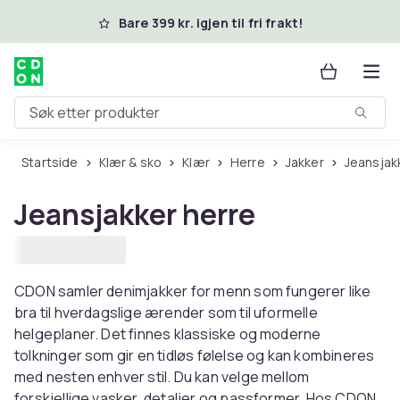
Hopp til hovedinnhold
Bare 399 kr. igjen til fri frakt!
Søk etter produkter
Startside
Klær & sko
Klær
Herre
Jakker
Jeansjak
Jeansjakker herre
CDON samler denimjakker for menn som fungerer like
bra til hverdagslige ærender som til uformelle
helgeplaner. Det finnes klassiske og moderne
tolkninger som gir en tidløs følelse og kan kombineres
med nesten enhver stil. Du kan velge mellom
forskjellige vasker, detaljer og passformer. Hos CDON