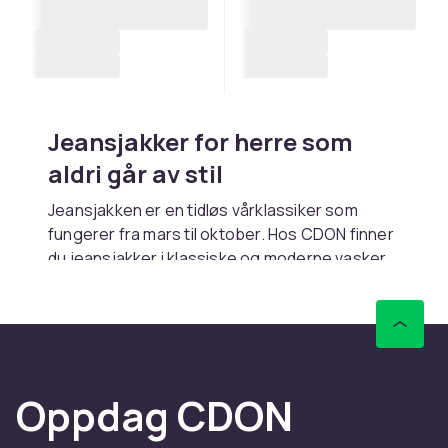
Jeansjakker for herre som
aldri går av stil
Jeansjakken er en tidløs vårklassiker som
fungerer fra mars til oktober. Hos CDON finner
du jeansjakker i klassiske og moderne vasker.
Rask levering.
Klassiske og moderne
modeller
Den klassiske truckerjakken med brystlommer
Oppdag CDON
er den ikoniske modellen. Sherpa-fôrede
jeansjakker gir ekstra varme og vintage-look.