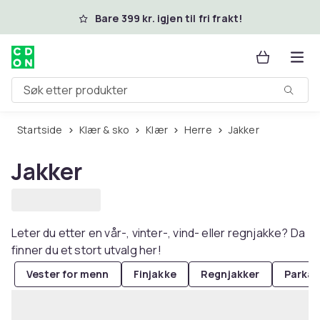
Hopp til hovedinnhold
Bare 399 kr. igjen til fri frakt!
Søk etter produkter
Startside
Klær & sko
Klær
Herre
Jakker
Jakker
Leter du etter en vår-, vinter-, vind- eller regnjakke? Da
finner du et stort utvalg her!
Vester for menn
Finjakke
Regnjakker
Parkas