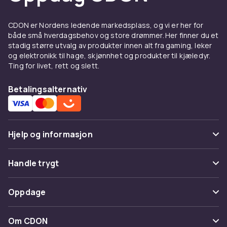
og sunnere retter. AEG SteamBoost er en
populær dampfunksjon.
CDON er Nordens ledende markedsplass, og vi er her for
Mikrobølgeovner fra Samsung og LG varmer
både små hverdagsbehov og store drømmer. Her finner du et
raskt og har sensorkoking som automatisk
stadig større utvalg av produkter innen alt fra gaming, leker
justerer effekt.
og elektronikk til hage, skjønnhet og produkter til kjæledyr.
Ting for livet, rett og slett.
Se sortimentet hos CDON
Betalingsalternativ
Hos CDON finner du ovner fra kjente merker til
konkurransedyktige priser med trygt kjøp og
rask levering.
Hjelp og informasjon
Hos CDON finner du et komplett sortiment av
hvitevarer fra
Samsung
,
LG
,
Bosch
,
Siemens
,
Vanlige spørsmål
AEG
og
Electrolux
til konkurransedyktige
Handle trygt
priser. Vi tilbyr trygt kjøp med rask levering og
Spor pakke
enkel retur direkte til din dør. Enten du leter
Betaling
Oppdage
etter ny oppvaskmaskin, komfyr, stekeplate,
Angre & returner her
Levering
kjøkkenventilator, kjøleskap eller fryser, finner
Kategorier
Kontakt oss
Om CDON
du riktig produkt i vårt brede sortiment.