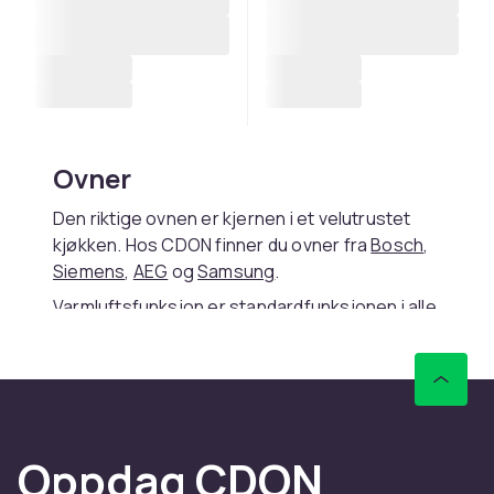
Ovner
Den riktige ovnen er kjernen i et velutrustet
kjøkken. Hos CDON finner du ovner fra
Bosch
,
Siemens
,
AEG
og
Samsung
.
Varmluftsfunksjon er standardfunksjonen i alle
moderne ovner. Pyrolysfunksjon brenner
matrester av ved 450-500°C og selvrengjør
ovnen.
Valg og vedlikehold
Oppdag CDON
Dampovner tilfører fuktig damp for saftigere