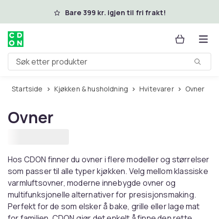
Hopp til hovedinnhold
Bare 399 kr. igjen til fri frakt!
Søk etter produkter
Startside
Kjøkken & husholdning
Hvitevarer
Ovner
Ovner
Hos CDON finner du ovner i flere modeller og størrelser
som passer til alle typer kjøkken. Velg mellom klassiske
varmluftsovner, moderne innebygde ovner og
multifunksjonelle alternativer for presisjonsmaking.
Perfekt for de som elsker å bake, grille eller lage mat
for familien. CDON gjør det enkelt å finne den rette