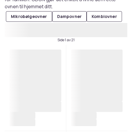
ovnen til hjemmet ditt.
Mikrobølgeovner
Dampovner
Kombiovner
Side 1 av 21