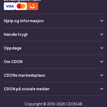
Hjelp og informasjon
Vanlige spørsmål
Handle trygt
Spor pakke
Betaling
Oppdage
Angre & returner her
Levering
Kategorier
Kontakt oss
Om CDON
Vilkår & policy
Varemerker
Om oss
Tilbakekallinger
CDONs markedsplass
Guider
Kundeanmeldelser
Merchant Help Center
CDON på sosiale medier
Jobbe på CDON
Investor relations
Copyright © 2010-2026 CDON AB