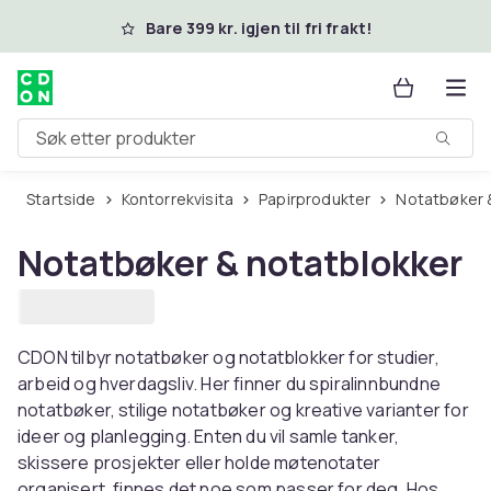
Hopp til hovedinnhold
Bare 399 kr. igjen til fri frakt!
Søk etter produkter
Startside
Kontorrekvisita
Papirprodukter
Notatbøker 
Notatbøker & notatblokker
CDON tilbyr notatbøker og notatblokker for studier,
arbeid og hverdagsliv. Her finner du spiralinnbundne
notatbøker, stilige notatbøker og kreative varianter for
ideer og planlegging. Enten du vil samle tanker,
skissere prosjekter eller holde møtenotater
organisert, finnes det noe som passer for deg. Hos