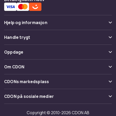
Hjelp og informasjon
Vanlige spørsmål
Handle trygt
Spor pakke
Betaling
Oppdage
Angre & returner her
Levering
Kategorier
Kontakt oss
Om CDON
Vilkår & policy
Varemerker
Om oss
Tilbakekallinger
CDONs markedsplass
Guider
Kundeanmeldelser
Merchant Help Center
CDON på sosiale medier
Jobbe på CDON
Investor relations
Copyright © 2010-2026 CDON AB