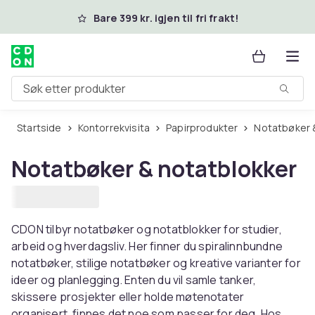
Hopp til hovedinnhold
Bare 399 kr. igjen til fri frakt!
Søk etter produkter
Startside
Kontorrekvisita
Papirprodukter
Notatbøker 
Notatbøker & notatblokker
CDON tilbyr notatbøker og notatblokker for studier,
arbeid og hverdagsliv. Her finner du spiralinnbundne
notatbøker, stilige notatbøker og kreative varianter for
ideer og planlegging. Enten du vil samle tanker,
skissere prosjekter eller holde møtenotater
organisert, finnes det noe som passer for deg. Hos