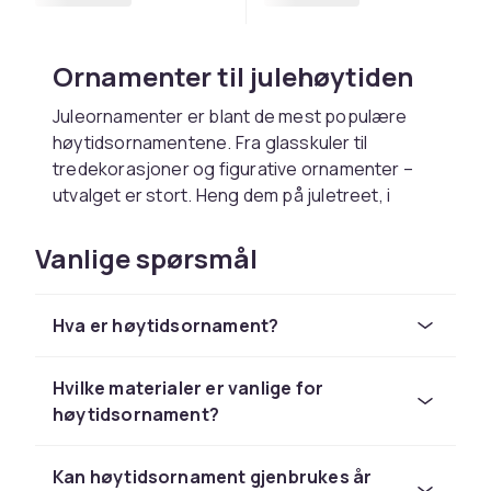
Ornamenter til julehøytiden
Juleornamenter er blant de mest populære
høytidsornamentene. Fra glasskuler til
tredekorasjoner og figurative ornamenter –
utvalget er stort. Heng dem på juletreet, i
vinduer eller som del av en julekrans for å
skape julstemning i hjemmet.
Vanlige spørsmål
Ornamenter til påske og vår
Hva er høytidsornament?
Påskens ornamenter bringer vårens farger inn
i hjemmet. Påskeegg, fugler og
blomstermotiver er typiske vårornamenter.
Hvilke materialer er vanlige for
Heng dem i tørre grener, plasser dem på
høytidsornament?
bordet eller bruk dem som vindusdekor for en
frisk vårfølelse.
Kan høytidsornament gjenbrukes år