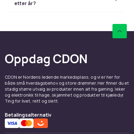
etter år?
Sesongornamenter til hele
året
Høytidsornament er ikke bare for jul og påske.
Du kan finne ornamenter til Halloween,
midtsommer og andre markeringer. Et lite sett
med sesongornamenter kan fortelle hvilken tid
Oppdag CDON
av året vi er inne i og gi hjemmet et friskt
utseende.
Velg riktig material og stil
CDON er Nordens ledende markedsplass, og vi er her for
både små hverdagsbehov og store drømmer. Her finner du et
Høytidsornament finnes i mange materialer
stadig større utvalg av produkter innen alt fra gaming, leker
som glass, tre, tekstil og metall.
og elektronikk til hage, skjønnhet og produkter til kjæledyr.
Glassornament er elegante og fanger lyset
Ting for livet, rett og slett.
vakkert, mens treornamenter gir en varm og
Betalingsalternativ
naturlig følelse. Tekstil og filtornamenter er
barnevennlige alternativer som tåler litt mer.