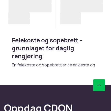
Feiekoste og sopebrett –
grunnlaget for daglig
rengjøring
En feiekoste og sopebrett er de enkleste og
mest brukte rengjøringsverktøyene. Praktiske
for raskt å samle søppel, smuler og støv fra
gulv, terrasser og trapper.
Velg riktig sett
Innendørssett har mykere børster for klinker
Oppdag CDON
og parkett. Utendørssett har hardere og