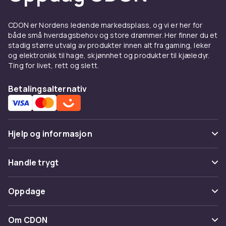
tettere børster for grus, løv og smuss.
CDON er Nordens ledende markedsplass, og vi er her for
både små hverdagsbehov og store drømmer. Her finner du et
stadig større utvalg av produkter innen alt fra gaming, leker
og elektronikk til hage, skjønnhet og produkter til kjæledyr.
Ting for livet, rett og slett.
Betalingsalternativ
Hjelp og informasjon
Vanlige spørsmål
Handle trygt
Spor pakke
Betaling
Oppdage
Angre & returner her
Levering
Kategorier
Kontakt oss
Om CDON