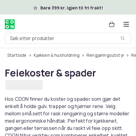
Hopp til hovedinnhold
Bare 399 kr. igjen til fri frakt!
Søk etter produkter
Startside
Kjøkken & husholdning
Rengjøringsutstyr
R
Feiekoster & spader
Hos CDON finner du koster og spader som gjør det
enkelt å holde gulv, trapper og hjørner rene. Velg
mellom små sett for rask rengjøring og større modeller
med ergonomiske håndtak. Perfekt for kjøkkenet,
gangen eller terrassen når du raskt vil feie opp skitt. ​​
CDON tilbyr verktøy som kombinerer enkelhet, kvalitet