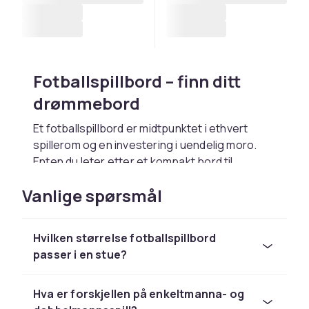
Fotballspillbord – finn ditt
drømmebord
Et fotballspillbord er midtpunktet i ethvert
spillerom og en investering i uendelig moro.
Enten du leter etter et kompakt bord til
hjemmet, et robust modell til en ungdomsklubb
Vanlige spørsmål
eller et profesjonelt turneringsbord, finner du
det du trenger hos CDON. Vi tilbyr
fotballspillbord i alle størrelser og
Hvilken størrelse fotballspillbord
kvalitetsnivåer.
passer i en stue?
Se hele utvalget av
fotballspillbord hos CDON
og finn modellen som passer deg.
Hva er forskjellen på enkeltmanna- og