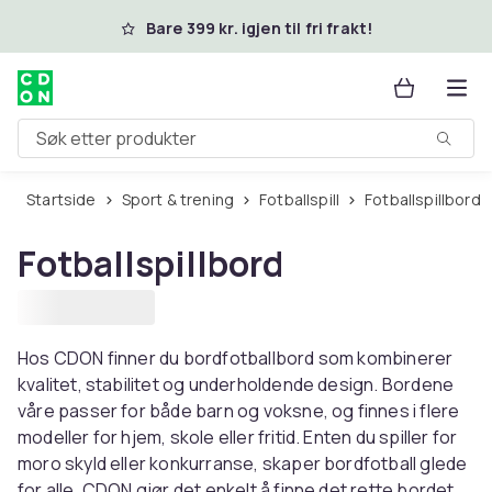
Hopp til hovedinnhold
Bare 399 kr. igjen til fri frakt!
Søk etter produkter
Startside
Sport & trening
Fotballspill
Fotballspillbord
Fotballspillbord
Hos CDON finner du bordfotballbord som kombinerer
kvalitet, stabilitet og underholdende design. Bordene
våre passer for både barn og voksne, og finnes i flere
modeller for hjem, skole eller fritid. Enten du spiller for
moro skyld eller konkurranse, skaper bordfotball glede
for alle. CDON gjør det enkelt å finne det rette bordet