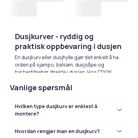
Dusjkurver - ryddig og
praktisk oppbevaring i dusjen
En dusjkurv eller dusj­hylle gjør det enkelt å ha
orden på sjampo, balsam, dusjsåpe og
barbertilbehør direkte i dusjen. Hos CDON
finner du dusjkurver i rustfritt stål, krom, plast
Vanlige spørsmål
og andre materialer i mange design og
monteringstyper.
Typer dusjkurver
Hvilken type dusjkurv er enklest å
montere?
Dusjkurver finnes i flere utførelser. Hjørne­
dusjkurven er populær og tar minimalt med
Hvordan rengjør man en dusjkurv?
plass. Dusjkurv med sugekopper festes