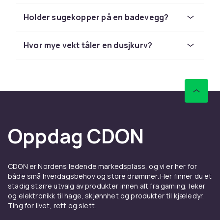
direkte på fliseveggen uten boring. Hengende
kurver krokfestes på dusjstangen og er enkle
Holder sugekopper på en badevegg?
å flytte. Boltet modeller monteres permanent i
veggen og gir best stabilitet for tunge
Hvor mye vekt tåler en dusjkurv?
produkter.
Se også
dusj­hyller
for flere
oppbevaringsalternativer.
Materiale
Rustfritt stål og krom er de mest populære
Oppdag CDON
materialene - de tåler fukt, er enkle å tørke av
og varer lenge. Plastmodeller er prisgunstige,
men kan misfarges over tid.
CDON er Nordens ledende markedsplass, og vi er her for
Valg og montering
både små hverdagsbehov og store drømmer. Her finner du et
stadig større utvalg av produkter innen alt fra gaming, leker
Velg en dusjkurv som matcher dusjstangen og
og elektronikk til hage, skjønnhet og produkter til kjæledyr.
øvrige metalldeler. Sjekk bæreevnen om du
Ting for livet, rett og slett.
skal oppbevare store sjampoo­flasker.