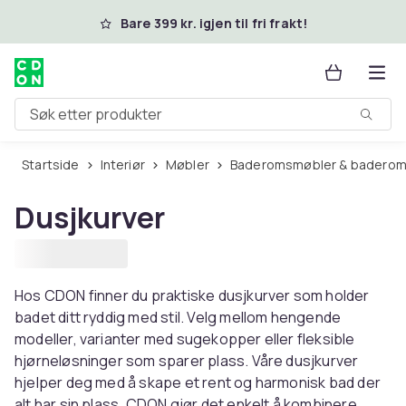
Hopp til hovedinnhold
Bare 399 kr. igjen til fri frakt!
Søk etter produkter
Startside
Interiør
Møbler
Baderomsmøbler & baderom
Dusjkurver
Hos CDON finner du praktiske dusjkurver som holder
badet ditt ryddig med stil. Velg mellom hengende
modeller, varianter med sugekopper eller fleksible
hjørneløsninger som sparer plass. Våre dusjkurver
hjelper deg med å skape et rent og harmonisk bad der
alt har sin plass. CDON gjør det enkelt å kombinere