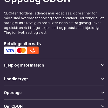
innredet bad.
CDON er Nordens ledende markedsplass, og vi er her for
både små hverdagsbehov og store drømmer. Her finner du et
stadig større utvalg av produkter innen alt fra gaming, leker
og elektronikk til hage, skjønnhet og produkter til kjæledyr.
Ting for livet, rett og slett.
Betalingsalternativ
Hjelp og informasjon
Vanlige spørsmål
Handle trygt
Spor pakke
Betaling
Oppdage
Angre & returner her
Levering
Kategorier
Kontakt oss
Om CDON