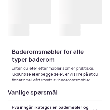
Baderomsmøbler for alle
typer baderom
Enten du leter etter møbler som er praktiske,
luksuriøse eller begge deler, er vi sikre på at du
finner noe i vårt utvalg av baderomsmøbler.
Her finner du oppbevaringsmøbler,
Vanlige spørsmål
benkeplater, servanter, servantskap og mye
mer i klassiske stiler, men også moderne og
trendy. Med hjelp av vårt utvalg av
Hva inngår i kategorien bademøbler og
baderomsmøbler kan du realisere