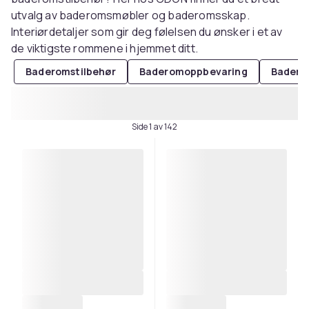
utvalg av baderomsmøbler og baderomsskap.
Interiørdetaljer som gir deg følelsen du ønsker i et av
de viktigste rommene i hjemmet ditt.
Baderomstilbehør
Baderomoppbevaring
Badero
Side 1 av 142