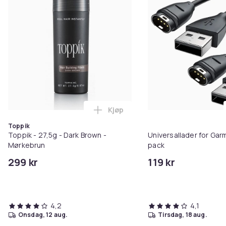
Kjøp
Legg Toppik - 27,5g - Dark Brow
Toppik
Toppik - 27,5g - Dark Brown -
Universallader for Garm
Mørkebrun
pack
299 kr
119 kr
4,2
4,1
onsdag, 12 aug.
tirsdag, 18 aug.