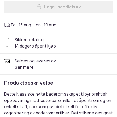
Legg i handlekurv
Legg Baderomsskap, 30x30x1
To., 13 aug. - on., 19 aug.
Sikker betaling
14 dagers åpent kjøp
Selges og leveres av
Sanmare
Produktbeskrivelse
Dette klassiske hvite baderomsskapet tilbyr praktisk
oppbevaring med justerbare hyller, et åpent rom og en
enkelt skuff, noe som gjør det ideelt for effektiv
organisering av baderomsartikler. Det stilrene designet