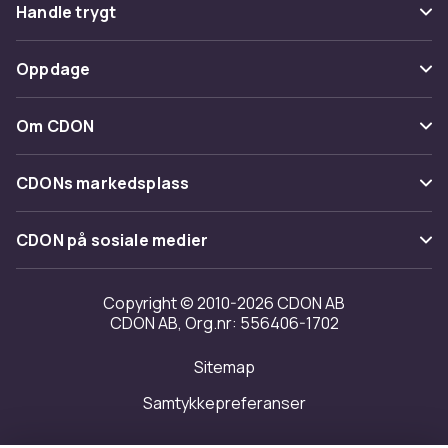
Vanlige spørsmål
Handle trygt
Spor pakke
Betaling
Oppdage
Angre & returner her
Levering
Kategorier
Kontakt oss
Om CDON
Vilkår & policy
Varemerker
Om oss
Tilbakekallinger
CDONs markedsplass
Guider
Kundeanmeldelser
Merchant Help Center
CDON på sosiale medier
Jobbe på CDON
Investor relations
Copyright © 2010-2026 CDON AB
CDON AB, Org.nr: 556406-1702
Tilgjengelighet
Sitemap
Samtykkepreferanser