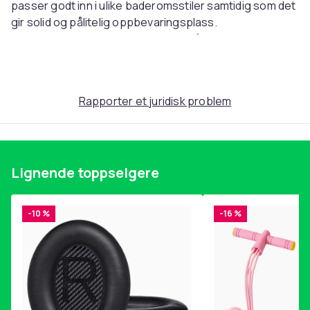
passer godt inn i ulike baderomsstiler samtidig som det
gir solid og pålitelig oppbevaringsplass.
Farge: Klassisk hvit, Materiale: MDF (Medium Density
Fiberboard), Mål: 30 x 30 x 170 cm (Dybde x Bredde x
Høyde), Vekt: 22,3 kg, Maksimal statisk belastning for
skuff: 10 kg, Maksimal statisk belastning per hylle: 10 kg
Rapporter et juridisk problem
Artikkel nr.
bf6709e1-7206-5849-a8aa-b12fc28154d2
Produktsikkerhetsinformasjon
Lignende toppselgere
-10 %
-16 %