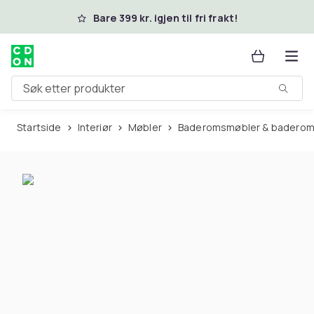
Hopp til hovedinnhold
Bare 399 kr. igjen til fri frakt!
Søk etter produkter
Startside
Interiør
Møbler
Baderomsmøbler & baderom