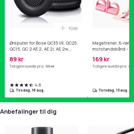
Kjøp
Legg Øreputer for Bose QC35 I/
Øreputer for Bose QC35 I/II, QC25,
Magetrener, 6-rørs 
QC15, QC 2 AE 2, AE 2i, AE 2w,
motstandsbånd - m
SoundTrue, SoundLink Black
kjernetrening, yoga
89 kr
169 kr
hjemmegymnastikk P
Tidligere laveste pris:
99 kr
Tidligere laveste pris:
201
4,6
tirsdag, 18 aug.
torsdag, 13 aug.
Anbefalinger til dig