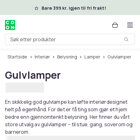
Hopp til hovedinnhold
Bare 399 kr. igjen til fri frakt!
Søk etter produkter
Startside
Interiør
Belysning
Lamper
Gulvlamper
Gulvlamper
En skikkelig god gulvlampe kan løfte interiørdesignet
helt på egenhånd. For det er få ting som gjør et hjem
bedre enn gjennomtenkt belysning. Her finner du vårt
store utvalg av gulvlamper – til stue, gang, soverom og
barnerom.