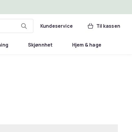
Kundeservice
Til kassen
ning
Skjønnhet
Hjem & hage