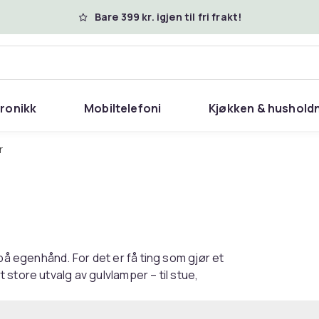
Bare 399 kr. igjen til fri frakt!
tronikk
Mobiltelefoni
Kjøkken & hushold
r
på egenhånd. For det er få ting som gjør et
store utvalg av gulvlamper – til stue,