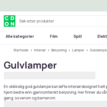
Hopp til hovedinnhold
Søk etter produkter
Alle kategorier
Film
Spill
Elek
Startside
Interiør
Belysning
Lamper
Gulvlampe
Gulvlamper
En skikkelig god gulvlampe kan løfte interiørdesignet helt 
hjem bedre enn gjennomtenkt belysning. Her finner du vårt 
gang, soverom og barnerom.