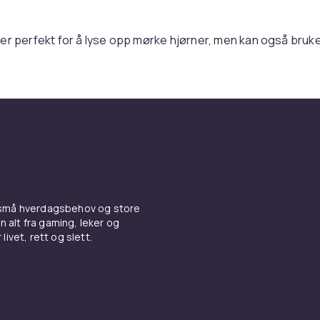
er perfekt for å lyse opp mørke hjørner, men kan også bruk
t i rommet. Hovedsaken er at den sprer et lys du er komforta
skret lampe som avgir et koselig, varmt lys ville være å foret
ikk motsatt retning med en lampe som trekker oppmerksomhet 
 ordentlig opp. Hos oss finner du alt fra gulvlamper i messing
t og jordnært inntrykk, retrovarianter for de som driver en be
rdesign, moderne kunstverk som BØR være i sentrum for
ten. Du finner klassikere med lampeskjermer til spotlightv
derne gulvlamper med én, to, tre eller flere lampebærende a
r en enkel, merkelig, spennende, spektakulær og/eller prakt
 små hverdagsbehov og store
 det hos oss på CDON du finner den.
n alt fra gaming, leker og
livet, rett og slett.