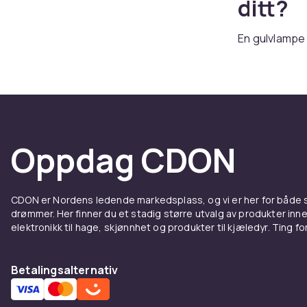
ditt?
En gulvlampe 
blikkfang mid
Kanskje en di
eller gå i st
selv og lyser
for et rustik
type interiø
Oppdag CDON
oppmerksomhe
på stativ, mo
Leter du ette
CDON er Nordens ledende markedsplass, og vi er her for både
lampe? Da er
drømmer. Her finner du et stadig større utvalg av produkter inne
elektronikk til hage, skjønnhet og produkter til kjæledyr. Ting for 
Betalingsalternativ