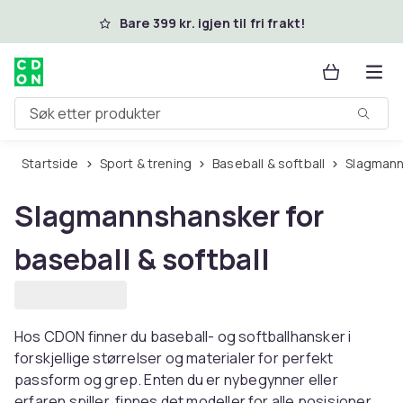
Hopp til hovedinnhold
Bare 399 kr. igjen til fri frakt!
Søk etter produkter
Startside
Sport & trening
Baseball & softball
Slagmann
Slagmannshansker for
baseball & softball
Hos CDON finner du baseball- og softballhansker i
forskjellige størrelser og materialer for perfekt
passform og grep. Enten du er nybegynner eller
erfaren spiller, finnes det modeller for alle posisjoner