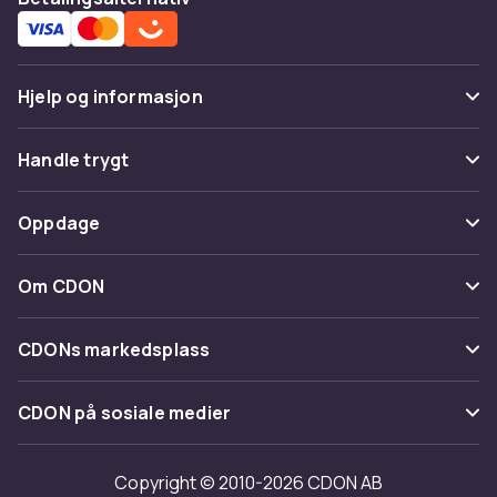
Hjelp og informasjon
Vanlige spørsmål
Handle trygt
Spor pakke
Betaling
Oppdage
Angre & returner her
Levering
Kategorier
Kontakt oss
Om CDON
Vilkår & policy
Varemerker
Om oss
Tilbakekallinger
CDONs markedsplass
Guider
Kundeanmeldelser
Merchant Help Center
CDON på sosiale medier
Jobbe på CDON
Investor relations
Copyright © 2010-2026 CDON AB