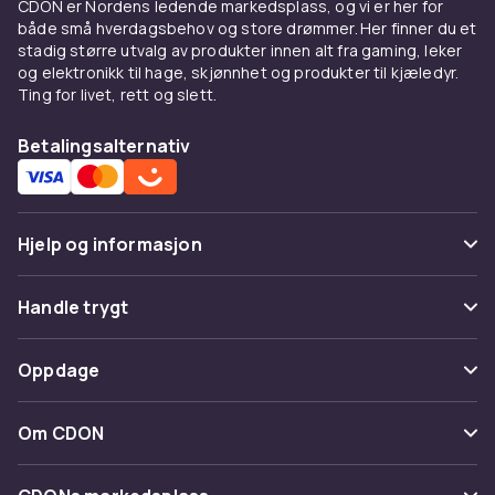
CDON er Nordens ledende markedsplass, og vi er her for
stor som en tradisjonell 45W laptop-adapter.
både små hverdagsbehov og store drømmer. Her finner du et
stadig større utvalg av produkter innen alt fra gaming, leker
Kjøp strømadaptere og ladere online hos
og elektronikk til hage, skjønnhet og produkter til kjæledyr.
CDON. Se også
reiseadaptere
og
Ting for livet, rett og slett.
powerbanks
.
Betalingsalternativ
Fordeler og bruksanvisning
for Strømadaptere & -ladere
Hos CDON finner du Strømadaptere & -ladere
Hjelp og informasjon
fra ledende produsenter til
konkurransedyktige priser. Vårt brede
Vanlige spørsmål
Handle trygt
sortiment dekker alle prisklasser, fra
innstegsmodeller til avanserte profesjonelle
Spor pakke
Betaling
løsninger. Alle produkter er sertifiserte og
Oppdage
Angre & returner her
møter europeiske kvalitets- og
Levering
sikkerhetsstandarder.
Kategorier
Kontakt oss
Om CDON
Vilkår & policy
Når du kjøper Strømadaptere & -ladere hos
Varemerker
CDON, får du tilgang til produktbeskrivelser
Om oss
Tilbakekallinger