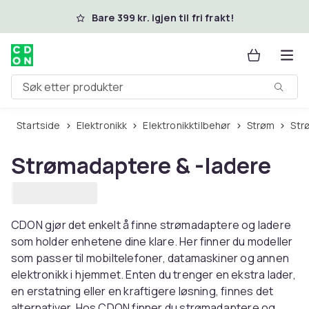
Hopp til hovedinnhold
Bare 399 kr. igjen til fri frakt!
Søk etter produkter
Startside
Elektronikk
Elektronikktilbehør
Strøm
St
Strømadaptere & -ladere
CDON gjør det enkelt å finne strømadaptere og ladere
som holder enhetene dine klare. Her finner du modeller
som passer til mobiltelefoner, datamaskiner og annen
elektronikk i hjemmet. Enten du trenger en ekstra lader,
en erstatning eller en kraftigere løsning, finnes det
alternativer. Hos CDON finner du strømadaptere og