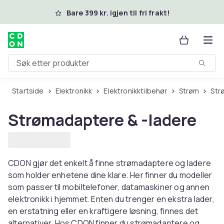
Hopp til hovedinnhold
Bare 399 kr. igjen til fri frakt!
Søk etter produkter
Startside
Elektronikk
Elektronikktilbehør
Strøm
St
Strømadaptere & -ladere
CDON gjør det enkelt å finne strømadaptere og ladere
som holder enhetene dine klare. Her finner du modeller
som passer til mobiltelefoner, datamaskiner og annen
elektronikk i hjemmet. Enten du trenger en ekstra lader,
en erstatning eller en kraftigere løsning, finnes det
alternativer. Hos CDON finner du strømadaptere og