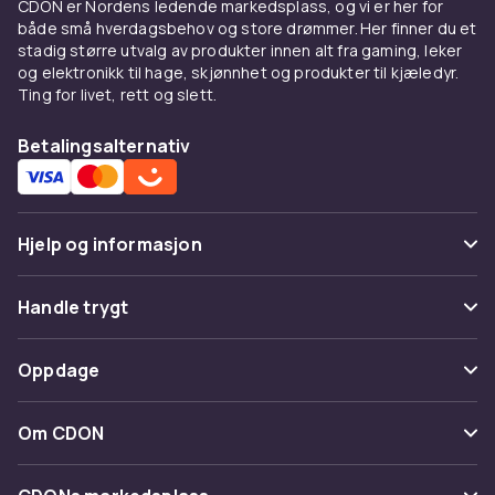
CDON er Nordens ledende markedsplass, og vi er her for
stor som en tradisjonell 45W laptop-adapter.
både små hverdagsbehov og store drømmer. Her finner du et
stadig større utvalg av produkter innen alt fra gaming, leker
Kjøp strømadaptere og ladere online hos
og elektronikk til hage, skjønnhet og produkter til kjæledyr.
CDON. Se også
reiseadaptere
og
Ting for livet, rett og slett.
powerbanks
.
Betalingsalternativ
Fordeler og bruksanvisning
for Strømadaptere & -ladere
Hos CDON finner du Strømadaptere & -ladere
Hjelp og informasjon
fra ledende produsenter til
konkurransedyktige priser. Vårt brede
Vanlige spørsmål
Handle trygt
sortiment dekker alle prisklasser, fra
innstegsmodeller til avanserte profesjonelle
Spor pakke
Betaling
løsninger. Alle produkter er sertifiserte og
Oppdage
Angre & returner her
møter europeiske kvalitets- og
Levering
sikkerhetsstandarder.
Kategorier
Kontakt oss
Om CDON
Vilkår & policy
Når du kjøper Strømadaptere & -ladere hos
Varemerker
CDON, får du tilgang til produktbeskrivelser
Om oss
Tilbakekallinger