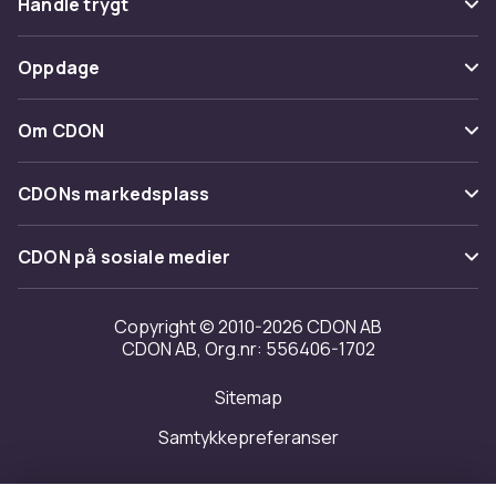
Handle trygt
Spor pakke
Betaling
Oppdage
Angre & returner her
Levering
Kategorier
Kontakt oss
Om CDON
Vilkår & policy
Varemerker
Om oss
Tilbakekallinger
CDONs markedsplass
Guider
Kundeanmeldelser
Merchant Help Center
CDON på sosiale medier
Jobbe på CDON
Investor relations
Copyright © 2010-2026 CDON AB
CDON AB, Org.nr: 556406-1702
Tilgjengelighet
Sitemap
Samtykkepreferanser