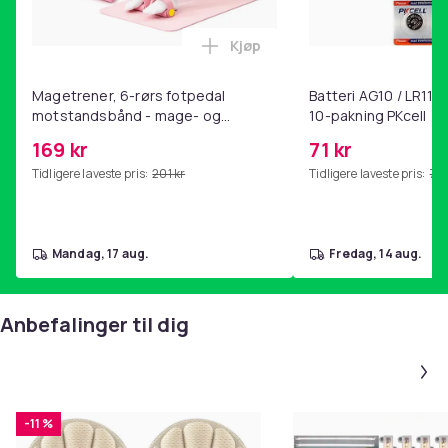
Spesifikasjoner
Kjøp
Legg Magetrener, 6-rørs fotp
- Modell: PSE50398
- Spenning: 5V
Magetrener, 6-rørs fotpedal
Batteri AG10 / LR1130
- Strømstyrke: 2A
motstandsbånd - mage- og
10-pakning PKcell
kjernetrening, yoga og
- Kompatibilitet: Alle USB-enheter
169 kr
71 kr
hjemmegymnastikk Pink
- Type: Erstatningslader
Tidligere laveste pris:
201 kr
Tidligere laveste pris:
76 
- Ikke original
Artikkel nr.
37bb00e1-eb56-5976-b293-6b64ec67d5b0
mandag, 17 aug.
fredag, 14 aug.
Produktsikkerhetsinformasjon
Anbefalinger til dig
-11 %