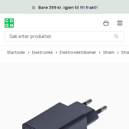
Hopp til hovedinnhold
Bare 399 kr. igjen til fri frakt!
Søk etter produkter
Startside
Elektronikk
Elektronikktilbehør
Strøm
St