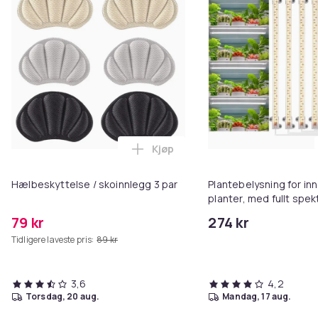
Kjøp
Legg Hælbeskyttelse / skoinnleg
Hælbeskyttelse / skoinnlegg 3 par
Plantebelysning for in
planter, med fullt spek
tidskontroll White
79 kr
274 kr
Tidligere laveste pris:
89 kr
3,6
4,2
torsdag, 20 aug.
mandag, 17 aug.