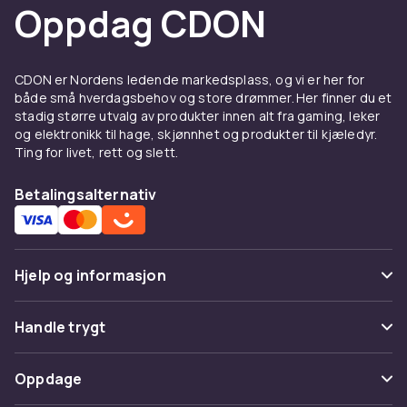
Oppdag CDON
CDON er Nordens ledende markedsplass, og vi er her for
både små hverdagsbehov og store drømmer. Her finner du et
stadig større utvalg av produkter innen alt fra gaming, leker
og elektronikk til hage, skjønnhet og produkter til kjæledyr.
Ting for livet, rett og slett.
Betalingsalternativ
Hjelp og informasjon
Vanlige spørsmål
Handle trygt
Spor pakke
Betaling
Oppdage
Angre & returner her