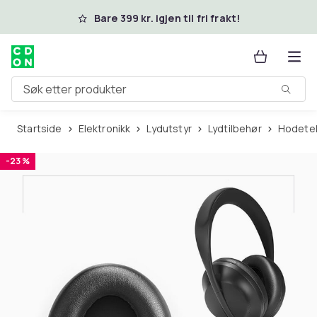
Hopp til hovedinnhold
Bare 399 kr. igjen til fri frakt!
Søk etter produkter
Startside
Elektronikk
Lydutstyr
Lydtilbehør
Hodete
-23 %