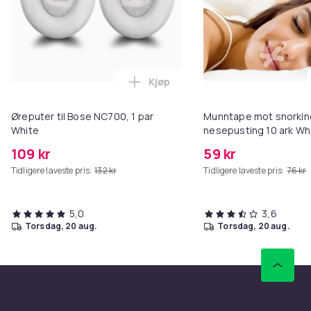
Kjøp
Legg Øreputer til Bose NC700, 1
Øreputer til Bose NC700, 1 par
Munntape mot snorkin
White
nesepusting 10 ark Wh
109 kr
59 kr
Tidligere laveste pris:
132 kr
Tidligere laveste pris:
76 kr
5,0
3,6
torsdag, 20 aug.
torsdag, 20 aug.