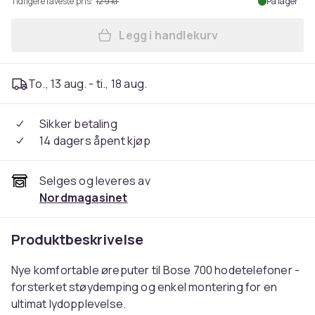
Tidligere laveste pris:
129 kr
På lager
Legg i handlekurv
Legg Øreputer til Bose 700
To., 13 aug. - ti., 18 aug.
Sikker betaling
14 dagers åpent kjøp
Selges og leveres av
Nordmagasinet
Produktbeskrivelse
Nye komfortable øreputer til Bose 700 hodetelefoner -
forsterket støydemping og enkel montering for en
ultimat lydopplevelse.