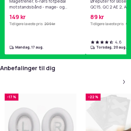
Magetrener, 6-rørs fotpedal
Øreputer for Bose QC
motstandsbånd - mage- og
QC15, QC 2 AE 2, AE 
kjernetrening, yoga og
SoundTrue, SoundLin
149 kr
89 kr
hjemmegymnastikk Purple
Tidligere laveste pris:
209 kr
Tidligere laveste pris:
99 
4,6
mandag, 17 aug.
torsdag, 20 aug.
Anbefalinger til dig
-17 %
-22 %