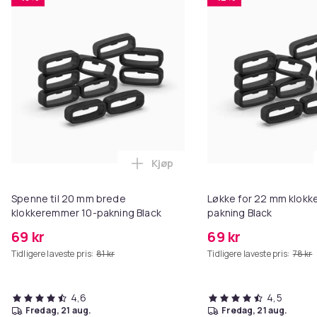
Kjøp
Legg Spenne til 20 mm brede kl
Spenne til 20 mm brede
Løkke for 22 mm klokke
klokkeremmer 10-pakning Black
pakning Black
69 kr
69 kr
Tidligere laveste pris:
81 kr
Tidligere laveste pris:
78 kr
4,6
4,5
fredag, 21 aug.
fredag, 21 aug.