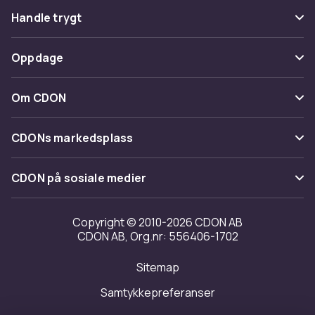
Vanlige spørsmål
Handle trygt
Spor pakke
Betaling
Oppdage
Angre & returner her
Levering
Kategorier
Kontakt oss
Om CDON
Vilkår & policy
Varemerker
Om oss
Tilbakekallinger
CDONs markedsplass
Guider
Kundeanmeldelser
Merchant Help Center
CDON på sosiale medier
Jobbe på CDON
Investor relations
Copyright © 2010-2026 CDON AB
CDON AB, Org.nr: 556406-1702
Tilgjengelighet
Sitemap
Samtykkepreferanser