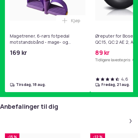
Kjøp
Legg Magetrener, 6-rørs fotp
Magetrener, 6-rørs fotpedal
Øreputer for Bose QC
motstandsbånd - mage- og
QC15, QC 2 AE 2, AE 
kjernetrening, yoga og
SoundTrue, SoundLin
169 kr
89 kr
hjemmegymnastikk Purple
Tidligere laveste pris:
99 
4,6
tirsdag, 18 aug.
fredag, 21 aug.
Anbefalinger til dig
-15 %
-12 %