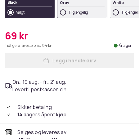
Black
Grey
White
Valgt
Tilgjengelig
Tilgjengel
69 kr
Tidligere laveste pris:
84 kr
På lager
Legg i handlekurv
Legg Klokkereim for Garmin
On., 19 aug. - fr., 21 aug.
Levert i postkassen din
Sikker betaling
14 dagers åpent kjøp
Selges og leveres av