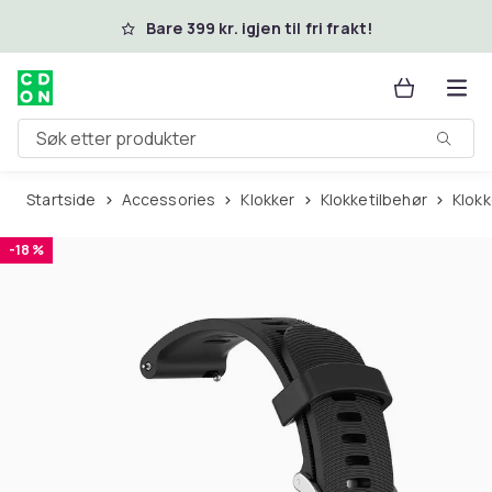
Hopp til hovedinnhold
Bare 399 kr. igjen til fri frakt!
Søk etter produkter
Startside
Accessories
Klokker
Klokketilbehør
Klok
-18 %