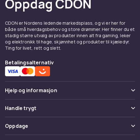
Oppdag CDON
Utbyttbare
klokkereimer
er det mest
populære tilbehøret for smartklokker.
CDON er Nordens ledende markedsplass, og vi er her for
Ladere og kabler — hold
både små hverdagsbehov og store drømmer. Her finner du et
klokken ladet
stadig større utvalg av produkter innen alt fra gaming, leker
og elektronikk til hage, skjønnhet og produkter til kjæledyr.
En ekstra lader til hjemmet og reisen sikrer at
Ting for livet, rett og slett.
smartklokken aldrig går tom.
Betalingsalternativ
Skjermbeskyttelse og deksel
Smartklokke-skjermer er følsomme for riper.
Skjermbeskyttelse
i herdet glass beskytter
Hjelp og informasjon
uten å påvirke berøringsfølsomheten.
Offisielle tilbehør fra Apple og Samsung gir
Vanlige spørsmål
Handle trygt
best garantert kompatibilitet. Tredjeparts-
Spor pakke
produsenter som Spigen tilbyr gode
Betaling
Oppdage
alternativer. Kontroller alltid kompatibilitet med
Angre & returner her
din urmodell.
Levering