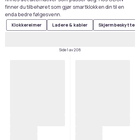
finner du tilbehøret som gjør smartklokken din til en
enda bedre følgesvenn.
Klokkereimer
Ladere & kabler
Skjermbeskyttels
Side 1 av 208