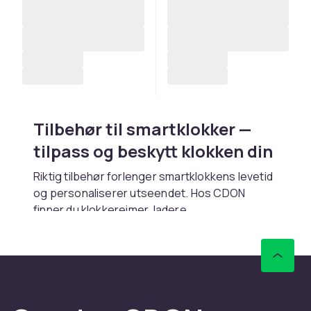
Tilbehør til smartklokker —
tilpass og beskytt klokken din
Riktig tilbehør forlenger smartklokkens levetid
og personaliserer utseendet. Hos CDON
finner du klokkereimer, ladere,
skjermbeskyttelse og reiseetuier til
Apple
,
Samsung
og
Garmin
.
Klokkereimer — personaliser
smartklokken