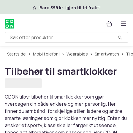
Hopp til hovedinnhold
Bare 399 kr. igjen til fri frakt!
Søk etter produkter
Startside
Mobiltelefoni
Wearables
Smartwatch
Ti
Tilbehør til smartklokker
CDON tilbyr tilbehør til smartklokker som gjør
hverdagen din både enklere og mer personlig. Her
finner du armbånd i forskjellige stiler, ladere og andre
smarte løsninger som gjør klokken mer nyttig. Enten du
ønsker et sporty, klassisk eller fargerikt utseende,
finnes det alternativer som passer deg. Hos CDON