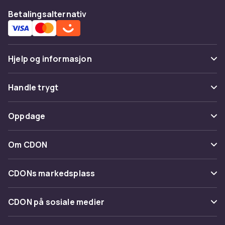
Betalingsalternativ
Hjelp og informasjon
Vanlige spørsmål
Handle trygt
Spor pakke
Betaling
Oppdage
Angre & returner her
Levering
Kategorier
Kontakt oss
Om CDON
Vilkår & policy
Varemerker
Om oss
Tilbakekallinger
CDONs markedsplass
Guider
Kundeanmeldelser
Merchant Help Center
CDON på sosiale medier
Jobbe på CDON