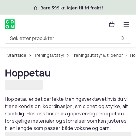
Hopp til hovedinnhold
Bare 399 kr. igjen til fri frakt!
Søk etter produkter
Startside
Treningsutstyr
Treningsutstyr & tilbehør
H
Hoppetau
Hoppetau er det perfekte treningsverktøyet hvis du vil
trene kondisjon, koordinasjon, smidighet og styrke, alt
samtidig! Hos oss finner du gripevennlige hoppetau i
forskjellige materialer og størrelser som kan justeres
til en lengde som passer både voksne og barn.