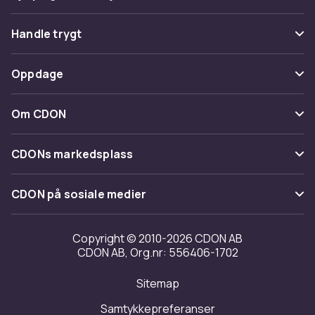
Vanlige spørsmål
Handle trygt
Spor pakke
Betaling
Oppdage
Angre & returner her
Levering
Kategorier
Kontakt oss
Om CDON
Vilkår & policy
Varemerker
Om oss
Tilbakekallinger
CDONs markedsplass
Guider
Kundeanmeldelser
Merchant Help Center
CDON på sosiale medier
Jobbe på CDON
Investor relations
Copyright © 2010-2026 CDON AB
CDON AB, Org.nr: 556406-1702
Tilgjengelighet
Sitemap
Samtykkepreferanser