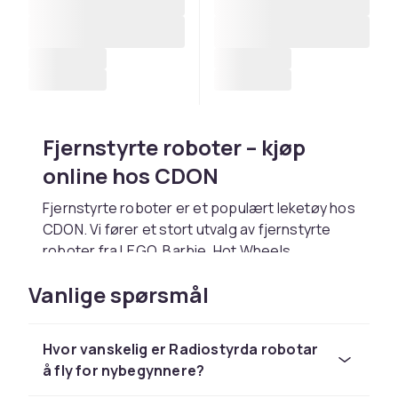
Fjernstyrte roboter – kjøp
online hos CDON
Fjernstyrte roboter er et populært leketøy hos
CDON. Vi fører et stort utvalg av fjernstyrte
roboter fra LEGO, Barbie, Hot Wheels,
Playmobil og Schleich til konkurransedyktige
Vanlige spørsmål
priser.
Velg fjernstyrte roboter basert på barnets
alder og interesser. Hos CDON handler du trygt
Hvor vanskelig er Radiostyrda robotar
med rask levering og enkel retur.
å fly for nybegynnere?
Utforsk hele lekesortimentet hos CDON.