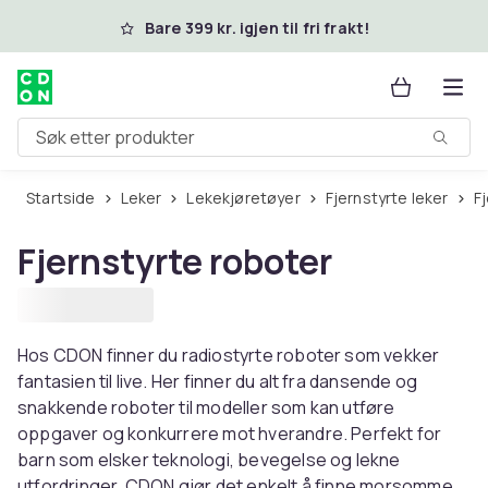
Hopp til hovedinnhold
Bare 399 kr. igjen til fri frakt!
Søk etter produkter
Startside
Leker
Lekekjøretøyer
Fjernstyrte leker
Fjernstyrte roboter
Hos CDON finner du radiostyrte roboter som vekker
fantasien til live. Her finner du alt fra dansende og
snakkende roboter til modeller som kan utføre
oppgaver og konkurrere mot hverandre. Perfekt for
barn som elsker teknologi, bevegelse og lekne
utfordringer. CDON gjør det enkelt å finne morsomme