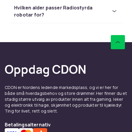
Hos CDON finner du fjernstyrte roboter fra
Hvilken alder passer Radiostyrda
LEGO, Barbie og Schleich til
robotar for?
konkurransedyktige priser med rask levering
og enkel retur.
Sammenlign produkter og les
kundeanmeldelser for å finne beste leketøy. Vi
har et stort sortiment til alle budsjetter.
Hos CDON finner du fjernstyrte roboter fra
Oppdag CDON
LEGO, Barbie og Schleich til
konkurransedyktige priser med rask levering
og enkel retur.
CDON er Nordens ledende markedsplass, og vi er her for
Sammenlign produkter og les
både små hverdagsbehov og store drømmer. Her finner du et
stadig større utvalg av produkter innen alt fra gaming, leker
kundeanmeldelser for å finne beste leketøy. Vi
og elektronikk til hage, skjønnhet og produkter til kjæledyr.
har et stort sortiment til alle budsjetter.
Ting for livet, rett og slett.
Hos CDON finner du fjernstyrte roboter fra
LEGO, Barbie og Schleich til
Betalingsalternativ
konkurransedyktige priser med rask levering